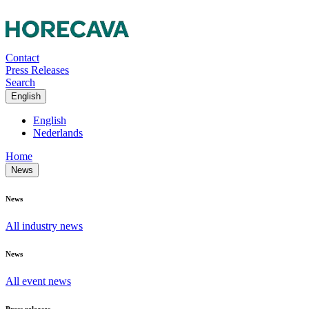
Contact
Press Releases
Search
English
English
Nederlands
Home
News
News
All industry news
News
All event news
Press releases