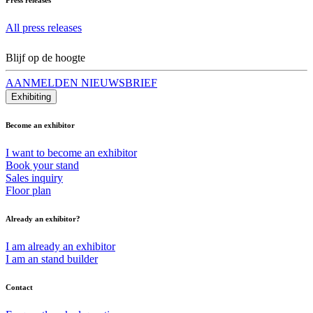
All press releases
Blijf op de hoogte
AANMELDEN NIEUWSBRIEF
Exhibiting
Become an exhibitor
I want to become an exhibitor
Book your stand
Sales inquiry
Floor plan
Already an exhibitor?
I am already an exhibitor
I am an stand builder
Contact