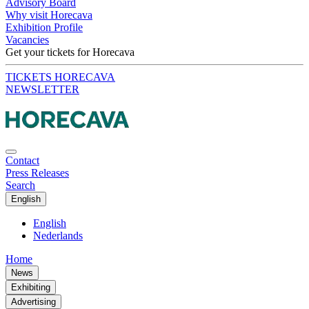
Advisory Board
Why visit Horecava
Exhibition Profile
Vacancies
Get your tickets for Horecava
TICKETS HORECAVA
NEWSLETTER
Contact
Press Releases
Search
English
English
Nederlands
Home
News
Exhibiting
Advertising