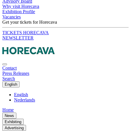
Advisory Board
Why visit Horecava
Exhibition Profile
Vacancies
Get your tickets for Horecava
TICKETS HORECAVA
NEWSLETTER
Contact
Press Releases
Search
English
English
Nederlands
Home
News
Exhibiting
Advertising