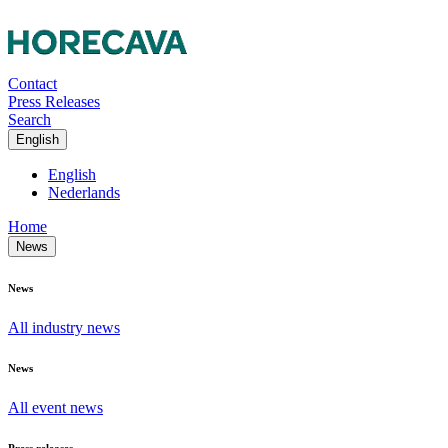
Contact
Press Releases
Search
English
English
Nederlands
Home
News
News
All industry news
News
All event news
Press releases