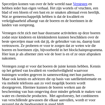
Specerijen komen van over de hele wereld naar
Verstegen
en
hebben ieder hun eigen verhaal. Het zijn wortels of vruchten, een
blad of een bloem of een bast en ze smaken allemaal even heerlijk.
Wat ze gemeenschappelijk hebben is dat de kwaliteit en
verkrijgbaarheid afhangt van de boeren en de boerinnen in de
landen van oorsprong.
Verstegen richt zich met haar duurzame activiteiten op deze boeren
zodat onze kinderen en kleinkinderen kunnen beschikken over de
beste specerijen maar ook dat jij, de gebruiker van nu, daarop kunt
vertrouwen. Ze proberen er voor te zorgen dat ze weten wie die
boeren en boerinnen zijn, bijvoorbeeld in het blockchainprogramma.
Hier kun je als afnemer zien wie de boer is en of ze onze afspraken
nakomen.
Verstegen zorgt er voor dat boeren de juiste kennis hebben. Kennis
op het gebied van kwaliteit en voedselveiligheid waarvoor
trainingen worden gegeven in samenwerking met hun partners.
Maar ook kennis en adviezen die op basis van satellietinformatie en
via mobiele telefoons aan zo veel mogelijk boeren wordt
doorgegeven. Hiermee kunnen de boeren werken aan de
bescherming van hun omgeving door minder gebruik te maken van
water en chemische producten. Met
agroforestry
, het combineren
van verschillende gewassen die elkaar aanvullen, wordt er voor
gezorgd dat de biodiversiteit in stand blijft.