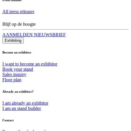
All press releases
Blijf op de hoogte
AANMELDEN NIEUWSBRIEF
Exhibiting
Become an exhibitor
I want to become an exhibitor
Book your stand
Sales inquiry
Floor plan
Already an exhibitor?
I am already an exhibitor
I am an stand builder
Contact