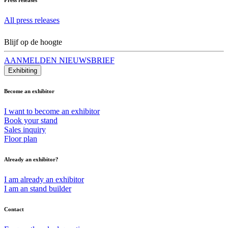
All press releases
Blijf op de hoogte
AANMELDEN NIEUWSBRIEF
Exhibiting
Become an exhibitor
I want to become an exhibitor
Book your stand
Sales inquiry
Floor plan
Already an exhibitor?
I am already an exhibitor
I am an stand builder
Contact