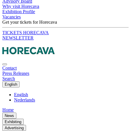
Advisory Board
Why visit Horecava
Exhibition Profile
Vacancies
Get your tickets for Horecava
TICKETS HORECAVA
NEWSLETTER
Contact
Press Releases
Search
English
English
Nederlands
Home
News
Exhibiting
Advertising