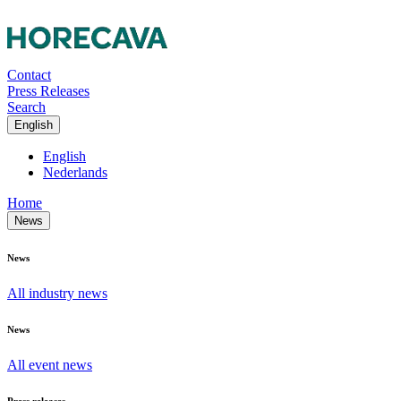
Contact
Press Releases
Search
English
English
Nederlands
Home
News
News
All industry news
News
All event news
Press releases