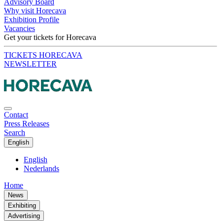
Advisory Board
Why visit Horecava
Exhibition Profile
Vacancies
Get your tickets for Horecava
TICKETS HORECAVA
NEWSLETTER
Contact
Press Releases
Search
English
English
Nederlands
Home
News
Exhibiting
Advertising