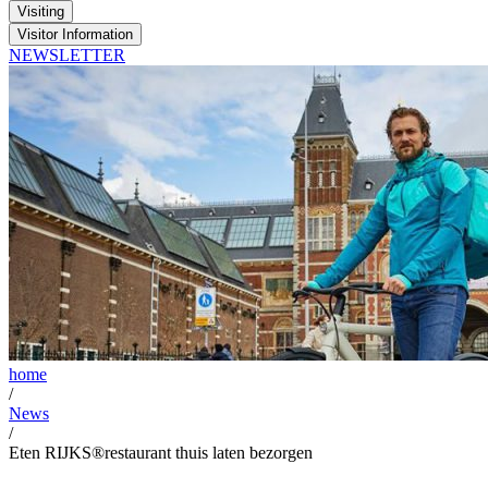
Visiting
Visitor Information
NEWSLETTER
home
/
News
/
Eten RIJKS®restaurant thuis laten bezorgen