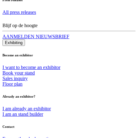
All press releases
Blijf op de hoogte
AANMELDEN NIEUWSBRIEF
Exhibiting
Become an exhibitor
I want to become an exhibitor
Book your stand
Sales inquiry
Floor plan
Already an exhibitor?
I am already an exhibitor
I am an stand builder
Contact