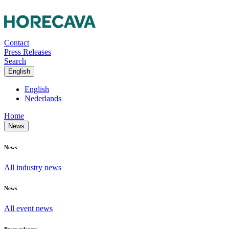
Contact
Press Releases
Search
English
English
Nederlands
Home
News
News
All industry news
News
All event news
Press releases