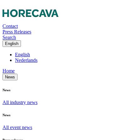
Contact
Press Releases
Search
English
English
Nederlands
Home
News
News
All industry news
News
All event news
Press releases