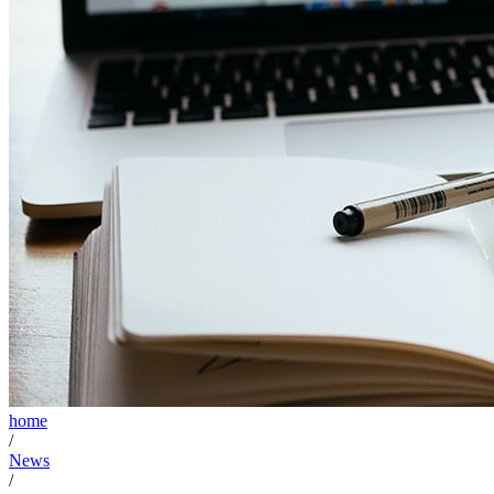
home
/
News
/