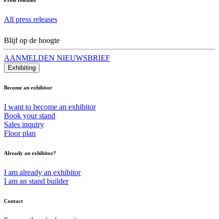
All press releases
Blijf op de hoogte
AANMELDEN NIEUWSBRIEF
Exhibiting
Become an exhibitor
I want to become an exhibitor
Book your stand
Sales inquiry
Floor plan
Already an exhibitor?
I am already an exhibitor
I am an stand builder
Contact