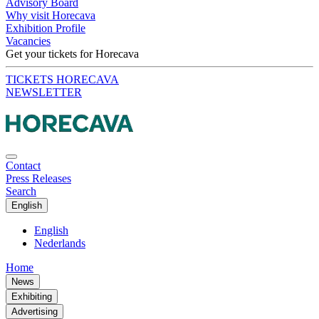
Advisory Board
Why visit Horecava
Exhibition Profile
Vacancies
Get your tickets for Horecava
TICKETS HORECAVA
NEWSLETTER
Contact
Press Releases
Search
English
English
Nederlands
Home
News
Exhibiting
Advertising