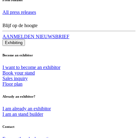
All press releases
Blijf op de hoogte
AANMELDEN NIEUWSBRIEF
Exhibiting
Become an exhibitor
I want to become an exhibitor
Book your stand
Sales inquiry
Floor plan
Already an exhibitor?
I am already an exhibitor
I am an stand builder
Contact