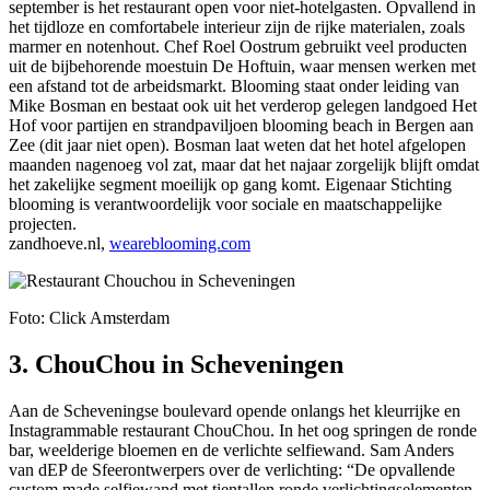
september is het restaurant open voor niet-hotelgasten. Opvallend in
het tijdloze en comfortabele interieur zijn de rijke materialen, zoals
marmer en notenhout. Chef Roel Oostrum gebruikt veel producten
uit de bijbehorende moestuin De Hoftuin, waar mensen werken met
een afstand tot de arbeidsmarkt. Blooming staat onder leiding van
Mike Bosman en bestaat ook uit het verderop gelegen landgoed Het
Hof voor partijen en strandpaviljoen blooming beach in Bergen aan
Zee (dit jaar niet open). Bosman laat weten dat het hotel afgelopen
maanden nagenoeg vol zat, maar dat het najaar zorgelijk blijft omdat
het zakelijke segment moeilijk op gang komt. Eigenaar Stichting
blooming is verantwoordelijk voor sociale en maatschappelijke
projecten.
zandhoeve.nl,
weareblooming.com
Foto: Click Amsterdam
3. ChouChou in Scheveningen
Aan de Scheveningse boulevard opende onlangs het kleurrijke en
Instagrammable restaurant ChouChou. In het oog springen de ronde
bar, weelderige bloemen en de verlichte selfiewand. Sam Anders
van dEP de Sfeerontwerpers over de verlichting: “De opvallende
custom made selfiewand met tientallen ronde verlichtingselementen