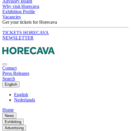
Advisory Board
Why visit Horecava
Exhibition Profile
Vacancies
Get your tickets for Horecava
TICKETS HORECAVA
NEWSLETTER
Contact
Press Releases
Search
English
English
Nederlands
Home
News
Exhibiting
Advertising