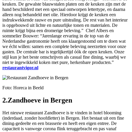
keuken. De gewalste blauwstalen platen om de keuken zijn met de
hand beschilderd met een speciaal ontworpen lettertype, en daarna
alleen nog behandeld met olie. Hierdoor krijgt de keuken een
indrukwekkende rauwe en pure uitstraling. De rest van het interieur
is opgebouwd uit lichte en natuurlijke tonen en materialen. De
ruimte krijgt bijna een dromerige beleving.” Chef Albers en
sommelier Bouwer: “Jarenlange ervaring in de top van de
Nederlandse gastronomie heeft ons klaargestoomd om te doen wat
we écht willen: samen een complete beleving neerzetten voor onze
gasten. De centrale bar is tegelijkertijd óók de open keuken. Onze
stijl kun je het beste omschrijven als casual fine dining, waarbij we
niet te ingewikkeld koken met pure, herkenbare producten.”
restaurantvigor.nl
Foto: Horeca in Beeld
2.Zandhoeve in Bergen
Het nieuwe restaurant Zandhoeve is te vinden in hotel blooming
(inderdaad, zonder hoofdletter) in Bergen. Het bestaat uit een fine
dining-gedeelte en een brasserie en heeft een eigen entree. De
capaciteit is vanwege corona flink teruggebracht en pas vanaf