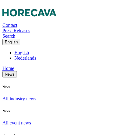
Contact
Press Releases
Search
English
English
Nederlands
Home
News
News
All industry news
News
All event news
Press releases