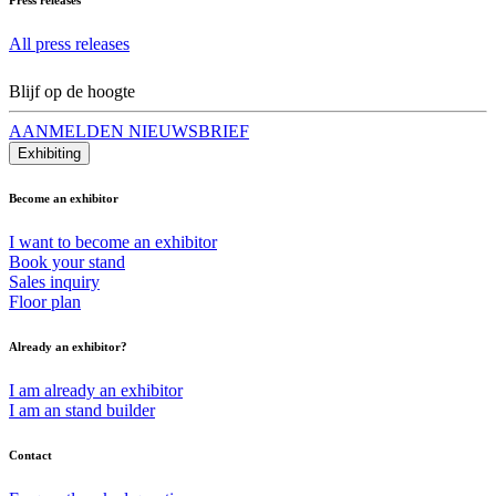
All press releases
Blijf op de hoogte
AANMELDEN NIEUWSBRIEF
Exhibiting
Become an exhibitor
I want to become an exhibitor
Book your stand
Sales inquiry
Floor plan
Already an exhibitor?
I am already an exhibitor
I am an stand builder
Contact