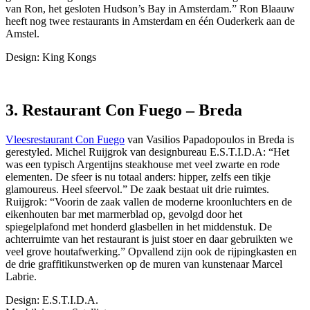
van Ron, het gesloten Hudson’s Bay in Amsterdam.” Ron Blaauw
heeft nog twee restaurants in Amsterdam en één Ouderkerk aan de
Amstel.
Design: King Kongs
3. Restaurant Con Fuego – Breda
Vleesrestaurant Con Fuego
van Vasilios Papadopoulos in Breda is
gerestyled. Michel Ruijgrok van designbureau E.S.T.I.D.A: “Het
was een typisch Argentijns steakhouse met veel zwarte en rode
elementen. De sfeer is nu totaal anders: hipper, zelfs een tikje
glamoureus. Heel sfeervol.” De zaak bestaat uit drie ruimtes.
Ruijgrok: “Voorin de zaak vallen de moderne kroonluchters en de
eikenhouten bar met marmerblad op, gevolgd door het
spiegelplafond met honderd glasbellen in het middenstuk. De
achterruimte van het restaurant is juist stoer en daar gebruikten we
veel grove houtafwerking.” Opvallend zijn ook de rijpingkasten en
de drie graffitikunstwerken op de muren van kunstenaar Marcel
Labrie.
Design: E.S.T.I.D.A.