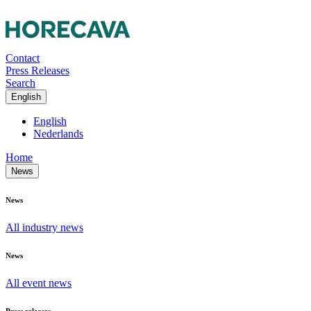
Contact
Press Releases
Search
English
English
Nederlands
Home
News
News
All industry news
News
All event news
Press releases