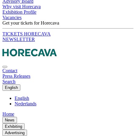
Advisory Board
Why visit Horecava
Exhibition Profile
Vacancies
Get your tickets for Horecava
TICKETS HORECAVA
NEWSLETTER
Contact
Press Releases
Search
English
English
Nederlands
Home
News
Exhibiting
Advertising