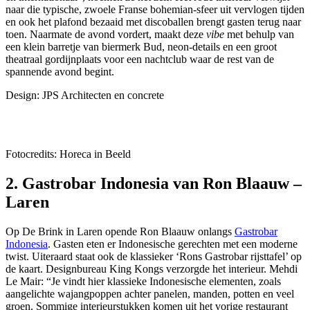
naar die typische, zwoele Franse bohemian-sfeer uit vervlogen tijden
en ook het plafond bezaaid met discoballen brengt gasten terug naar
toen. Naarmate de avond vordert, maakt deze
vibe
met behulp van
een klein barretje van biermerk Bud, neon-details en een groot
theatraal gordijnplaats voor een nachtclub waar de rest van de
spannende avond begint.
Design: JPS Architecten en concrete
Fotocredits: Horeca in Beeld
2. Gastrobar Indonesia van Ron Blaauw –
Laren
Op De Brink in Laren opende Ron Blaauw onlangs
Gastrobar
Indonesia
. Gasten eten er Indonesische gerechten met een moderne
twist. Uiteraard staat ook de klassieker ‘Rons Gastrobar rijsttafel’ op
de kaart. Designbureau King Kongs verzorgde het interieur. Mehdi
Le Mair: “Je vindt hier klassieke Indonesische elementen, zoals
aangelichte wajangpoppen achter panelen, manden, potten en veel
groen. Sommige interieurstukken komen uit het vorige restaurant