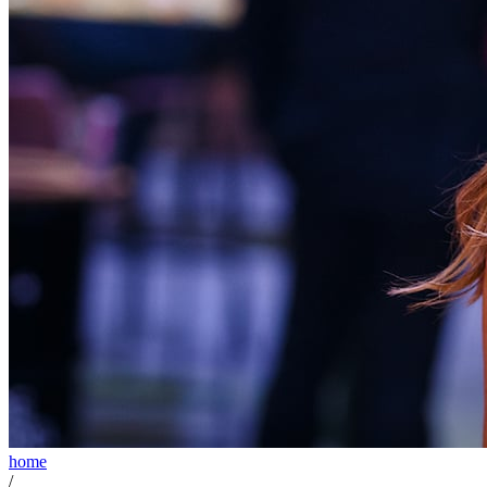
home
/