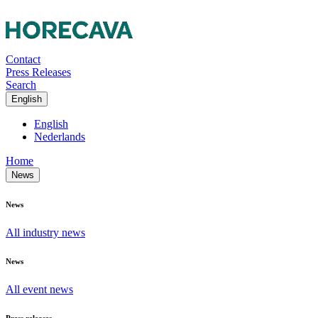
Contact
Press Releases
Search
English
English
Nederlands
Home
News
News
All industry news
News
All event news
Press releases