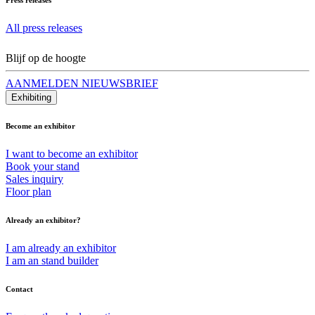
All press releases
Blijf op de hoogte
AANMELDEN NIEUWSBRIEF
Exhibiting
Become an exhibitor
I want to become an exhibitor
Book your stand
Sales inquiry
Floor plan
Already an exhibitor?
I am already an exhibitor
I am an stand builder
Contact