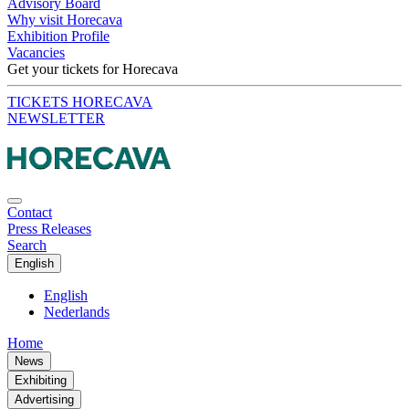
Advisory Board
Why visit Horecava
Exhibition Profile
Vacancies
Get your tickets for Horecava
TICKETS HORECAVA
NEWSLETTER
Contact
Press Releases
Search
English
English
Nederlands
Home
News
Exhibiting
Advertising