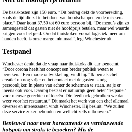
De basiskosten zijn 150 euro. “Dit bedrag dekt de voorbereiding,
zoals de tijd die zit in het doen van boodschappen en de mise-en-
place.” Daar komt 37,50 tot 60 euro persoon bij. “De menu’s zijn zo
samengesteld dat gasten niet de hoofdprijs betalen, maar wel waarde
krijgen voor het geld. Omdat thuiskoken vooral logistiek meer om
handen heeft, is onze marge minimaal”, legt Winchester uit.
Testpanel
Winchester denkt dat de vraag naar thuiskoks dit jaar toeneemt.
“Door corona heeft het concept een breder publiek weten te
bereiken.” Een mooie ontwikkeling, vindt hij. “Ik ben als chef
creatief nu nog vrijer en het contact met de gasten is nóg
persoonlijker. In plaats van achter de schermen te staan, sta je er
ineens ook voor. Daarbij bestaat er natuurlijk geen beter ‘testpanel’
voor nieuwe gerechten of ideeën. Die feedback gebruiken we dan
weer voor het restaurant.” Dit maakt het werk van een chef allemaal
diverser en interessanter, vindt Winchester. Hij besluit: “We zullen
deze service zeker behouden en wellicht zelfs uitbouwen.”
Benieuwd naar meer horecatrends en vernieuwende
hotspots om straks te bezoeken? Mis de