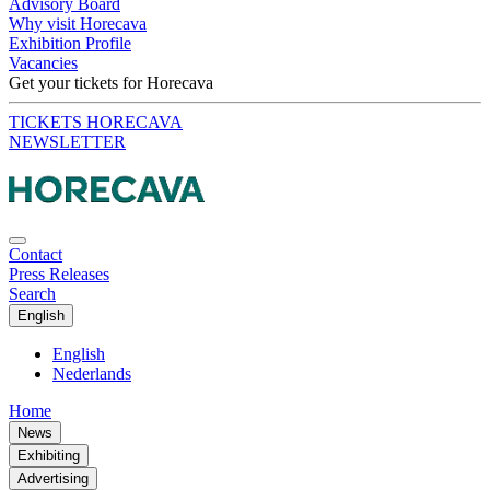
Advisory Board
Why visit Horecava
Exhibition Profile
Vacancies
Get your tickets for Horecava
TICKETS HORECAVA
NEWSLETTER
Contact
Press Releases
Search
English
English
Nederlands
Home
News
Exhibiting
Advertising