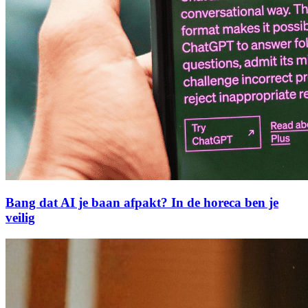
Bang dat AI je baan afpakt? In de horeca ben je
veilig