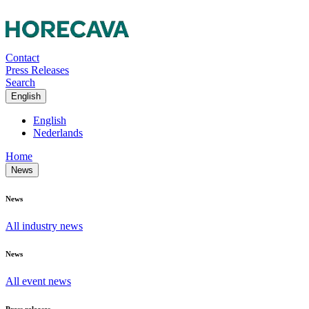
Contact
Press Releases
Search
English
English
Nederlands
Home
News
News
All industry news
News
All event news
Press releases