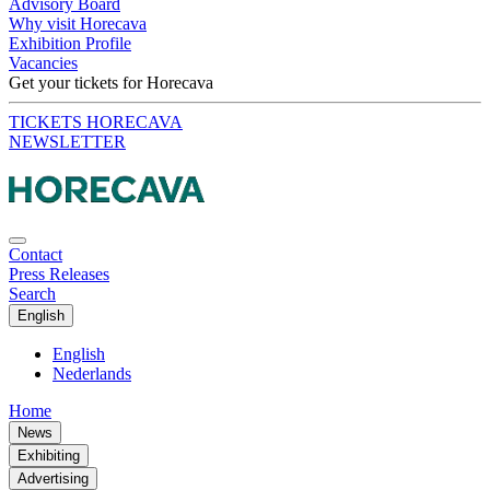
Advisory Board
Why visit Horecava
Exhibition Profile
Vacancies
Get your tickets for Horecava
TICKETS HORECAVA
NEWSLETTER
Contact
Press Releases
Search
English
English
Nederlands
Home
News
Exhibiting
Advertising