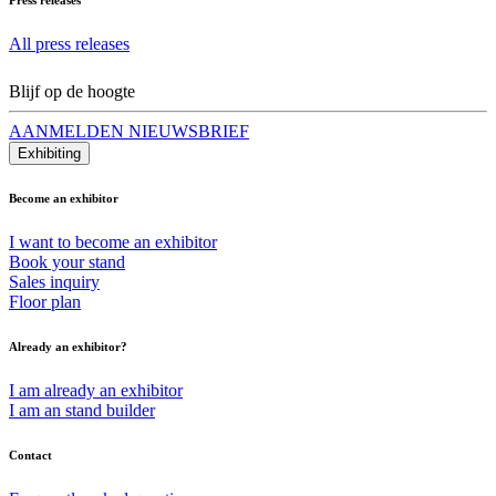
All press releases
Blijf op de hoogte
AANMELDEN NIEUWSBRIEF
Exhibiting
Become an exhibitor
I want to become an exhibitor
Book your stand
Sales inquiry
Floor plan
Already an exhibitor?
I am already an exhibitor
I am an stand builder
Contact