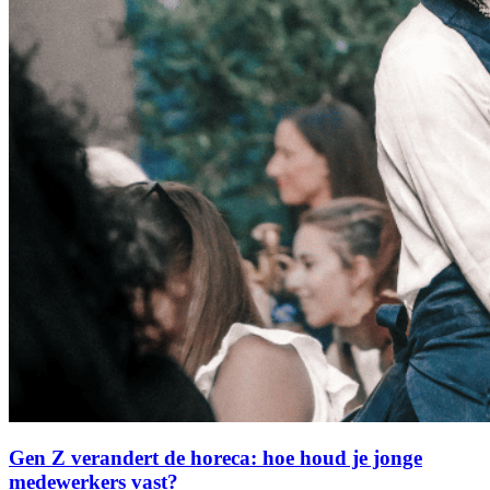
Gen Z verandert de horeca: hoe houd je jonge
medewerkers vast?