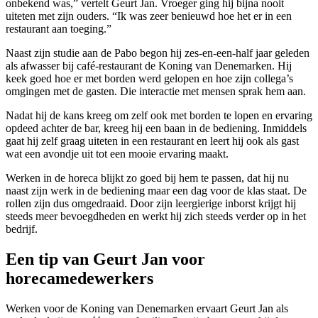
onbekend was,” vertelt Geurt Jan. Vroeger ging hij bijna nooit
uiteten met zijn ouders. “Ik was zeer benieuwd hoe het er in een
restaurant aan toeging.”
Naast zijn studie aan de Pabo begon hij zes-en-een-half jaar geleden
als afwasser bij café-restaurant de Koning van Denemarken. Hij
keek goed hoe er met borden werd gelopen en hoe zijn collega’s
omgingen met de gasten. Die interactie met mensen sprak hem aan.
Nadat hij de kans kreeg om zelf ook met borden te lopen en ervaring
opdeed achter de bar, kreeg hij een baan in de bediening. Inmiddels
gaat hij zelf graag uiteten in een restaurant en leert hij ook als gast
wat een avondje uit tot een mooie ervaring maakt.
Werken in de horeca blijkt zo goed bij hem te passen, dat hij nu
naast zijn werk in de bediening maar een dag voor de klas staat. De
rollen zijn dus omgedraaid. Door zijn leergierige inborst krijgt hij
steeds meer bevoegdheden en werkt hij zich steeds verder op in het
bedrijf.
Een tip van Geurt Jan voor
horecamedewerkers
Werken voor de Koning van Denemarken ervaart Geurt Jan als