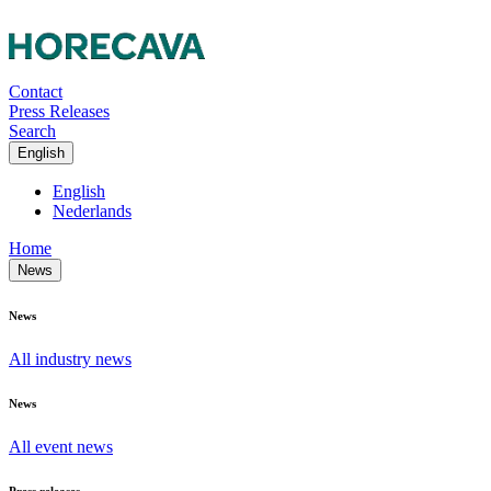
Contact
Press Releases
Search
English
English
Nederlands
Home
News
News
All industry news
News
All event news
Press releases