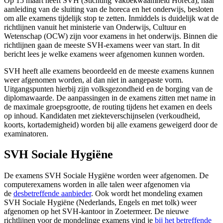
Op 15 maart heeft SVH (Stichting Vakbekwaamheid Horeca), naar
aanleiding van de sluiting van de horeca en het onderwijs, besloten
om alle examens tijdelijk stop te zetten. Inmiddels is duidelijk wat de
richtlijnen vanuit het ministerie van Onderwijs, Cultuur en
Wetenschap (OCW) zijn voor examens in het onderwijs. Binnen die
richtlijnen gaan de meeste SVH-examens weer van start. In dit
bericht lees je welke examens weer afgenomen kunnen worden.
SVH heeft alle examens beoordeeld en de meeste examens kunnen
weer afgenomen worden, al dan niet in aangepaste vorm.
Uitgangspunten hierbij zijn volksgezondheid en de borging van de
diplomawaarde. De aanpassingen in de examens zitten met name in
de maximale groepsgrootte, de routing tijdens het examen en deels
op inhoud. Kandidaten met ziekteverschijnselen (verkoudheid,
koorts, kortademigheid) worden bij alle examens geweigerd door de
examinatoren.
SVH Sociale Hygiëne
De examens SVH Sociale Hygiëne worden weer afgenomen. De
computerexamens worden in alle talen weer afgenomen via
de
desbetreffende aanbieder
. Ook wordt het mondeling examen
SVH Sociale Hygiëne (Nederlands, Engels en met tolk) weer
afgenomen op het SVH-kantoor in Zoetermeer. De nieuwe
richtlijnen voor de mondelinge examens vind je
bij het betreffende