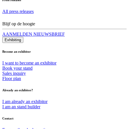
All press releases
Blijf op de hoogte
AANMELDEN NIEUWSBRIEF
Exhibiting
Become an exhibitor
I want to become an exhibitor
Book your stand
Sales inquiry
Floor plan
Already an exhibitor?
I am already an exhibitor
I am an stand builder
Contact