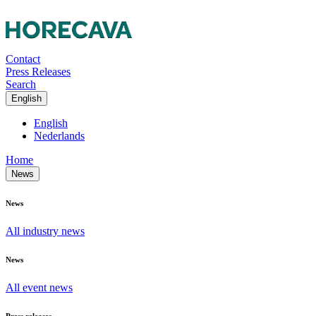
Contact
Press Releases
Search
English
English
Nederlands
Home
News
News
All industry news
News
All event news
Press releases