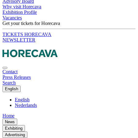
Advisory Board
Why visit Horecava
Exhibition Profile
Vacancies
Get your tickets for Horecava
TICKETS HORECAVA
NEWSLETTER
Contact
Press Releases
Search
English
English
Nederlands
Home
News
Exhibiting
Advertising