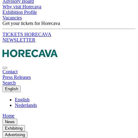
Advisory Board
Why visit Horecava
Exhibition Profile
Vacancies
Get your tickets for Horecava
TICKETS HORECAVA
NEWSLETTER
Contact
Press Releases
Search
English
English
Nederlands
Home
News
Exhibiting
Advertising