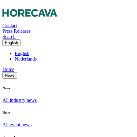
Contact
Press Releases
Search
English
English
Nederlands
Home
News
News
All industry news
News
All event news
Press releases