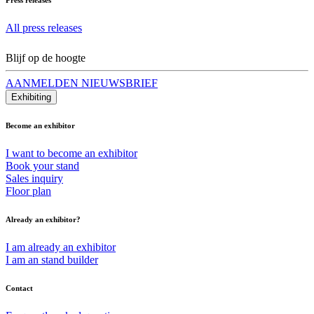
All press releases
Blijf op de hoogte
AANMELDEN NIEUWSBRIEF
Exhibiting
Become an exhibitor
I want to become an exhibitor
Book your stand
Sales inquiry
Floor plan
Already an exhibitor?
I am already an exhibitor
I am an stand builder
Contact