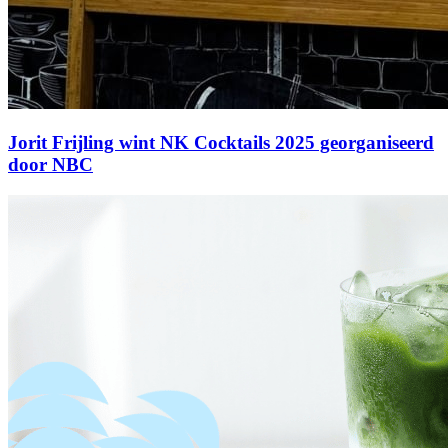
Jorit Frijling wint NK Cocktails 2025 georganiseerd
door NBC