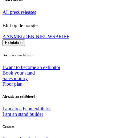
All press releases
Blijf op de hoogte
AANMELDEN NIEUWSBRIEF
Exhibiting
Become an exhibitor
I want to become an exhibitor
Book your stand
Sales inquiry
Floor plan
Already an exhibitor?
I am already an exhibitor
I am an stand builder
Contact