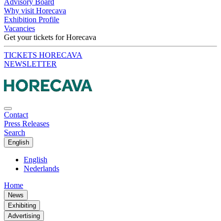
Advisory Board
Why visit Horecava
Exhibition Profile
Vacancies
Get your tickets for Horecava
TICKETS HORECAVA
NEWSLETTER
Contact
Press Releases
Search
English
English
Nederlands
Home
News
Exhibiting
Advertising