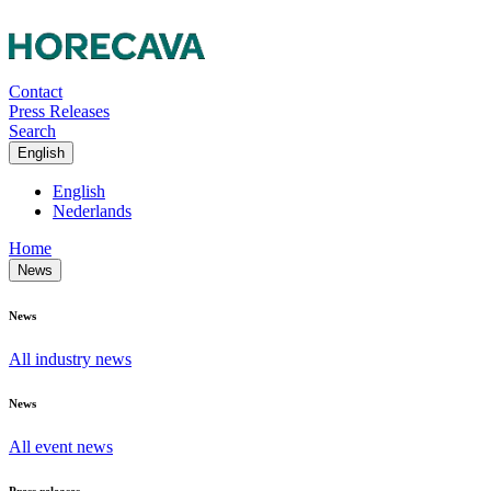
Contact
Press Releases
Search
English
English
Nederlands
Home
News
News
All industry news
News
All event news
Press releases