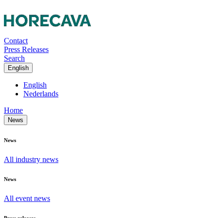
Contact
Press Releases
Search
English
English
Nederlands
Home
News
News
All industry news
News
All event news
Press releases