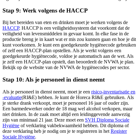
Stap 9: Werk volgens de HACCP
Bij het bereiden van eten en drinken moet je werken volgens de
HACCP
. HACCP is een veiligheidssysteem dat voorkomt dat de
veiligheid van levensmiddelen in gevaar komt. In elke fase in de
productie breng je in kaart wat er mis zou kunnen gaan en hoe je dit
kunt voorkomen. Je kunt een goedgekeurde hygiënecode gebruiken
of zelf een HACCP-plan opstellen. Als je werkt volgens een
goedgekeurde hygiënecode, voldoe je automatisch aan de wet. Als
je zelf een HACCP-plan opstelt, dan beoordeelt de NVWA je plan.
Bekijk op de website van de NVWA de hygiënecodes per sector.
Stap 10: Als je personeel in dienst neemt
Als je personeel in dienst neemt, moet je een
risico-inventarisatie en
-evaluatie
(RI&E) hebben. Je kunt de Horeca RI&E gebruiken. Als
je sterke drank verkoopt, moet je personeel 16 jaar of ouder zijn.
Een barmedewerker onder de 18 mag wel alcohol verkopen, maar
niet drinken. In de zaak moet altijd een leidinggevende aanwezig
zijn van minimaal 21 jaar. Deze moet een
SVH Diploma Sociale
Hygiëne
of verklaring vakbekwaamheid hebben. Dit diploma of
deze verklaring heb je nodig om je te registreren in het
Register
Sociale Hygiëne
.