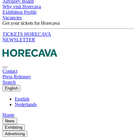
Advisory Board
Why visit Horecava
Exhibition Profile
Vacancies
Get your tickets for Horecava
TICKETS HORECAVA
NEWSLETTER
Contact
Press Releases
Search
English
English
Nederlands
Home
News
Exhibiting
Advertising