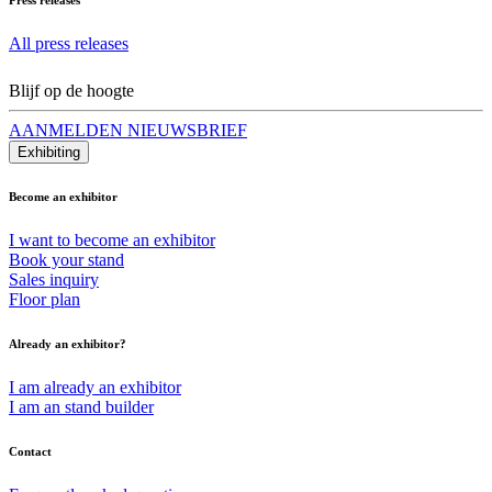
All press releases
Blijf op de hoogte
AANMELDEN NIEUWSBRIEF
Exhibiting
Become an exhibitor
I want to become an exhibitor
Book your stand
Sales inquiry
Floor plan
Already an exhibitor?
I am already an exhibitor
I am an stand builder
Contact