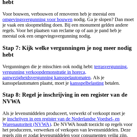
hebt
Voor bouwen, verbouwen of renoveren heb je meestal een
omgevingsvergunning voor bouwen
nodig. Ga je slopen? Dan moet
je vaak een sloopmelding doen. Bij een monument gelden andere
regels. Voor het plaatsen van reclame op of aan je pand heb je
meestal ook een omgevingsvergunning nodig.
Stap 7: Kijk welke vergunningen je nog meer nodig
hebt
Vergunningen die je misschien ook nodig hebt:
terrasvergunning,
vergunning verkoopdemonstratie in horeca,
aanwezigheidsvergunning kansspelautomaten
. Als je
kansspelautomaten plaatst, moet je
kansspelbelasting
betalen.
Stap 8: Regel je inschrijving in een register van de
NVWA
Als je levensmiddelen produceert, verwerkt of verkoopt moet je
je
inschrijven in een register van de Nederlandse Voedsel- en
Warenautoriteit (NVWA)
. De NVWA houdt toezicht op regels voor
het produceren, verwerken of verkopen van levensmiddelen. Deze
regels zijn er zodat levensmiddelen voor consumenten veilig zijn.