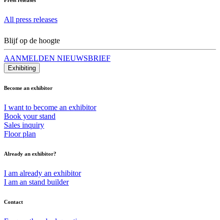
All press releases
Blijf op de hoogte
AANMELDEN NIEUWSBRIEF
Exhibiting
Become an exhibitor
I want to become an exhibitor
Book your stand
Sales inquiry
Floor plan
Already an exhibitor?
I am already an exhibitor
I am an stand builder
Contact