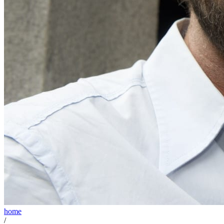
home
/