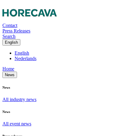
Contact
Press Releases
Search
English
English
Nederlands
Home
News
News
All industry news
News
All event news
Press releases