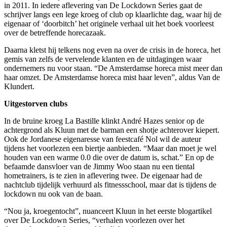
in 2011. In iedere aflevering van De Lockdown Series gaat de
schrijver langs een lege kroeg of club op klaarlichte dag, waar hij de
eigenaar of ‘doorbitch’ het originele verhaal uit het boek voorleest
over de betreffende horecazaak.
Daarna kletst hij telkens nog even na over de crisis in de horeca, het
gemis van zelfs de vervelende klanten en de uitdagingen waar
ondernemers nu voor staan. “De Amsterdamse horeca mist meer dan
haar omzet. De Amsterdamse horeca mist haar leven”, aldus Van de
Klundert.
Uitgestorven clubs
In de bruine kroeg La Bastille klinkt André Hazes senior op de
achtergrond als Kluun met de barman een shotje achterover kiepert.
Ook de Jordanese eigenaresse van feestcafé Nol wil de auteur
tijdens het voorlezen een biertje aanbieden. “Maar dan moet je wel
houden van een warme 0.0 die over de datum is, schat.” En op de
befaamde dansvloer van de Jimmy Woo staan nu een tiental
hometrainers, is te zien in aflevering twee. De eigenaar had de
nachtclub tijdelijk verhuurd als fitnessschool, maar dat is tijdens de
lockdown nu ook van de baan.
“Nou ja, kroegentocht”, nuanceert Kluun in het eerste blogartikel
over De Lockdown Series, “verhalen voorlezen over het