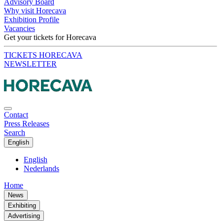
Advisory Board
Why visit Horecava
Exhibition Profile
Vacancies
Get your tickets for Horecava
TICKETS HORECAVA
NEWSLETTER
Contact
Press Releases
Search
English
English
Nederlands
Home
News
Exhibiting
Advertising