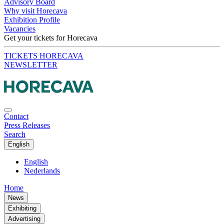
Advisory Board
Why visit Horecava
Exhibition Profile
Vacancies
Get your tickets for Horecava
TICKETS HORECAVA
NEWSLETTER
Contact
Press Releases
Search
English
English
Nederlands
Home
News
Exhibiting
Advertising