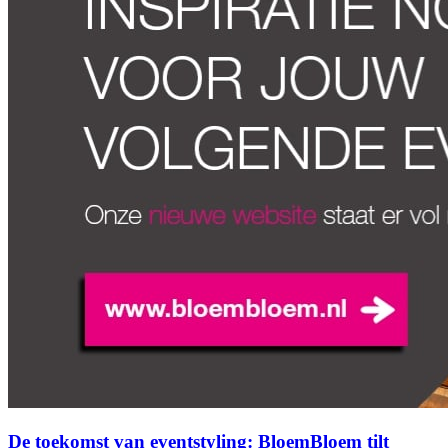
De toekomst van eventstyling: BloemBloem tilt