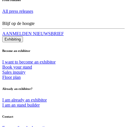
All press releases
Blijf op de hoogte
AANMELDEN NIEUWSBRIEF
Exhibiting
Become an exhibitor
I want to become an exhibitor
Book your stand
Sales inquiry
Floor plan
Already an exhibitor?
I am already an exhibitor
I am an stand builder
Contact