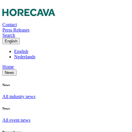
Contact
Press Releases
Search
English
English
Nederlands
Home
News
News
All industry news
News
All event news
Press releases