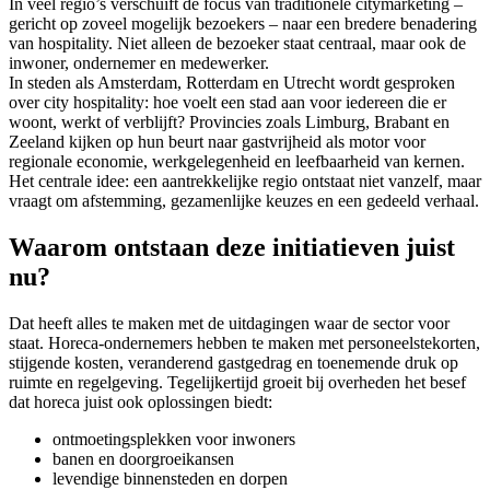
In veel regio’s verschuift de focus van traditionele citymarketing –
gericht op zoveel mogelijk bezoekers – naar een bredere benadering
van hospitality. Niet alleen de bezoeker staat centraal, maar ook de
inwoner, ondernemer en medewerker.
In steden als Amsterdam, Rotterdam en Utrecht wordt gesproken
over city hospitality: hoe voelt een stad aan voor iedereen die er
woont, werkt of verblijft? Provincies zoals Limburg, Brabant en
Zeeland kijken op hun beurt naar gastvrijheid als motor voor
regionale economie, werkgelegenheid en leefbaarheid van kernen.
Het centrale idee: een aantrekkelijke regio ontstaat niet vanzelf, maar
vraagt om afstemming, gezamenlijke keuzes en een gedeeld verhaal.
Waarom ontstaan deze initiatieven juist
nu?
Dat heeft alles te maken met de uitdagingen waar de sector voor
staat. Horeca‑ondernemers hebben te maken met personeelstekorten,
stijgende kosten, veranderend gastgedrag en toenemende druk op
ruimte en regelgeving. Tegelijkertijd groeit bij overheden het besef
dat horeca juist ook oplossingen biedt:
ontmoetingsplekken voor inwoners
banen en doorgroeikansen
levendige binnensteden en dorpen