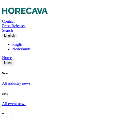
Contact
Press Releases
Search
English
English
Nederlands
Home
News
News
All industry news
News
All event news
Press releases