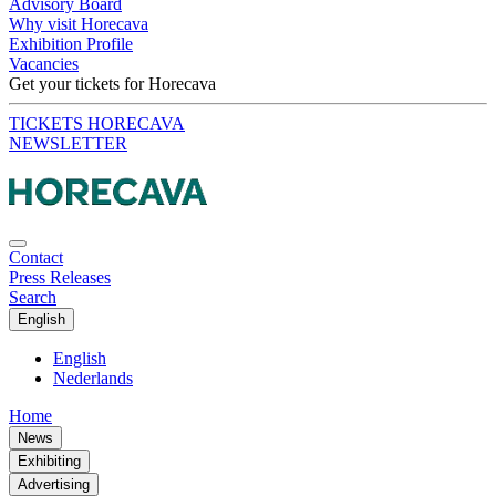
Advisory Board
Why visit Horecava
Exhibition Profile
Vacancies
Get your tickets for Horecava
TICKETS HORECAVA
NEWSLETTER
Contact
Press Releases
Search
English
English
Nederlands
Home
News
Exhibiting
Advertising