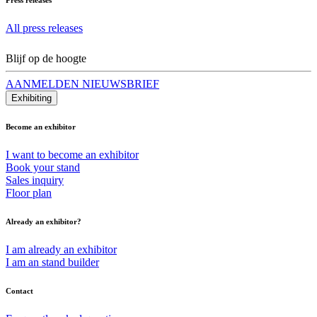
All press releases
Blijf op de hoogte
AANMELDEN NIEUWSBRIEF
Exhibiting
Become an exhibitor
I want to become an exhibitor
Book your stand
Sales inquiry
Floor plan
Already an exhibitor?
I am already an exhibitor
I am an stand builder
Contact