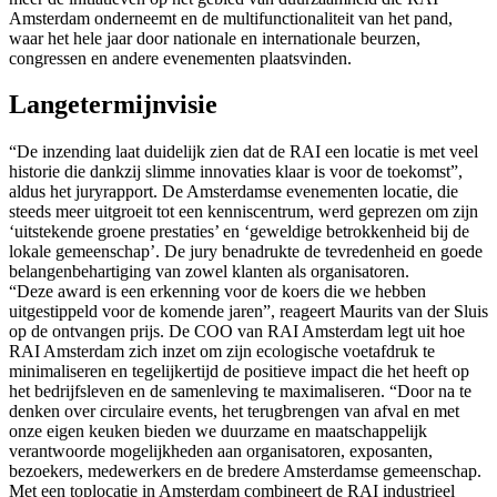
Amsterdam onderneemt en de multifunctionaliteit van het pand,
waar het hele jaar door nationale en internationale beurzen,
congressen en andere evenementen plaatsvinden.
Langetermijnvisie
“De inzending laat duidelijk zien dat de RAI een locatie is met veel
historie die dankzij slimme innovaties klaar is voor de toekomst”,
aldus het juryrapport. De Amsterdamse evenementen locatie, die
steeds meer uitgroeit tot een kenniscentrum, werd geprezen om zijn
‘uitstekende groene prestaties’ en ‘geweldige betrokkenheid bij de
lokale gemeenschap’. De jury benadrukte de tevredenheid en goede
belangenbehartiging van zowel klanten als organisatoren.
“Deze award is een erkenning voor de koers die we hebben
uitgestippeld voor de komende jaren”, reageert Maurits van der Sluis
op de ontvangen prijs. De COO van RAI Amsterdam legt uit hoe
RAI Amsterdam zich inzet om zijn ecologische voetafdruk te
minimaliseren en tegelijkertijd de positieve impact die het heeft op
het bedrijfsleven en de samenleving te maximaliseren. “Door na te
denken over circulaire events, het terugbrengen van afval en met
onze eigen keuken bieden we duurzame en maatschappelijk
verantwoorde mogelijkheden aan organisatoren, exposanten,
bezoekers, medewerkers en de bredere Amsterdamse gemeenschap.
Met een toplocatie in Amsterdam combineert de RAI industrieel