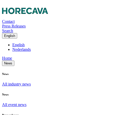
Contact
Press Releases
Search
English
English
Nederlands
Home
News
News
All industry news
News
All event news
Press releases