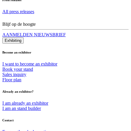
All press releases
Blijf op de hoogte
AANMELDEN NIEUWSBRIEF
Exhibiting
Become an exhibitor
I want to become an exhibitor
Book your stand
Sales inquiry
Floor plan
Already an exhibitor?
I am already an exhibitor
I am an stand builder
Contact