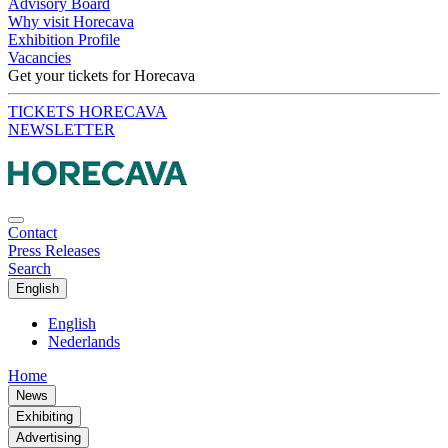
Advisory Board
Why visit Horecava
Exhibition Profile
Vacancies
Get your tickets for Horecava
TICKETS HORECAVA
NEWSLETTER
Contact
Press Releases
Search
English
English
Nederlands
Home
News
Exhibiting
Advertising