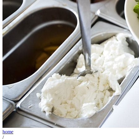
home
/