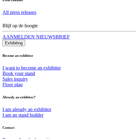
All press releases
Blijf op de hoogte
AANMELDEN NIEUWSBRIEF
Exhibiting
Become an exhibitor
I want to become an exhibitor
Book your stand
Sales inquiry
Floor plan
Already an exhibitor?
I am already an exhibitor
I am an stand builder
Contact