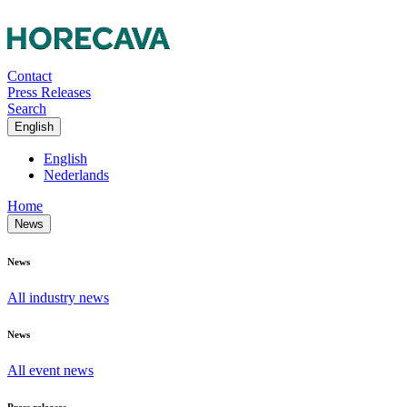
Contact
Press Releases
Search
English
English
Nederlands
Home
News
News
All industry news
News
All event news
Press releases