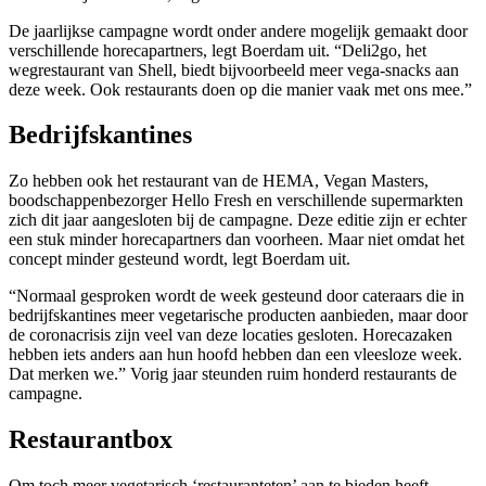
De jaarlijkse campagne wordt onder andere mogelijk gemaakt door
verschillende horecapartners, legt Boerdam uit. “Deli2go, het
wegrestaurant van Shell, biedt bijvoorbeeld meer vega-snacks aan
deze week. Ook restaurants doen op die manier vaak met ons mee.”
Bedrijfskantines
Zo hebben ook het restaurant van de HEMA, Vegan Masters,
boodschappenbezorger Hello Fresh en verschillende supermarkten
zich dit jaar aangesloten bij de campagne. Deze editie zijn er echter
een stuk minder horecapartners dan voorheen. Maar niet omdat het
concept minder gesteund wordt, legt Boerdam uit.
“Normaal gesproken wordt de week gesteund door cateraars die in
bedrijfskantines meer vegetarische producten aanbieden, maar door
de coronacrisis zijn veel van deze locaties gesloten. Horecazaken
hebben iets anders aan hun hoofd hebben dan een vleesloze week.
Dat merken we.” Vorig jaar steunden ruim honderd restaurants de
campagne.
Restaurantbox
Om toch meer vegetarisch ‘restauranteten’ aan te bieden heeft