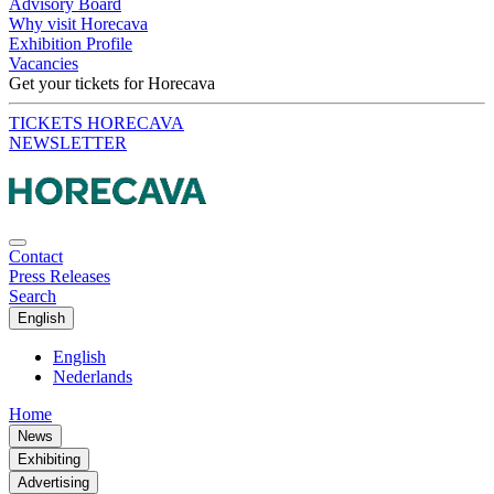
Advisory Board
Why visit Horecava
Exhibition Profile
Vacancies
Get your tickets for Horecava
TICKETS HORECAVA
NEWSLETTER
Contact
Press Releases
Search
English
English
Nederlands
Home
News
Exhibiting
Advertising