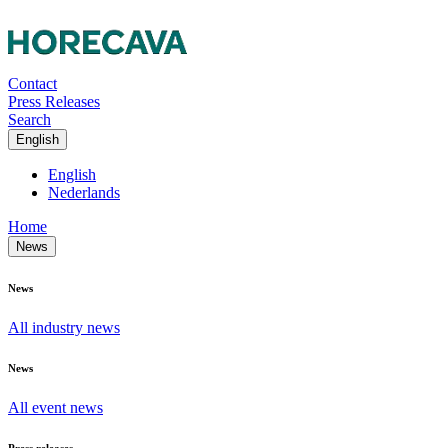
Contact
Press Releases
Search
English
English
Nederlands
Home
News
News
All industry news
News
All event news
Press releases