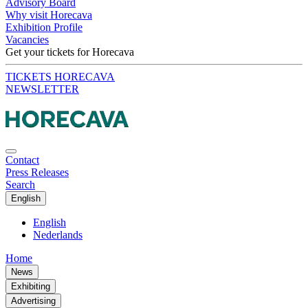
Advisory Board
Why visit Horecava
Exhibition Profile
Vacancies
Get your tickets for Horecava
TICKETS HORECAVA
NEWSLETTER
Contact
Press Releases
Search
English
English
Nederlands
Home
News
Exhibiting
Advertising