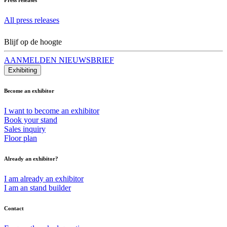
All press releases
Blijf op de hoogte
AANMELDEN NIEUWSBRIEF
Exhibiting
Become an exhibitor
I want to become an exhibitor
Book your stand
Sales inquiry
Floor plan
Already an exhibitor?
I am already an exhibitor
I am an stand builder
Contact