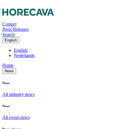
Contact
Press Releases
Search
English
English
Nederlands
Home
News
News
All industry news
News
All event news
Press releases