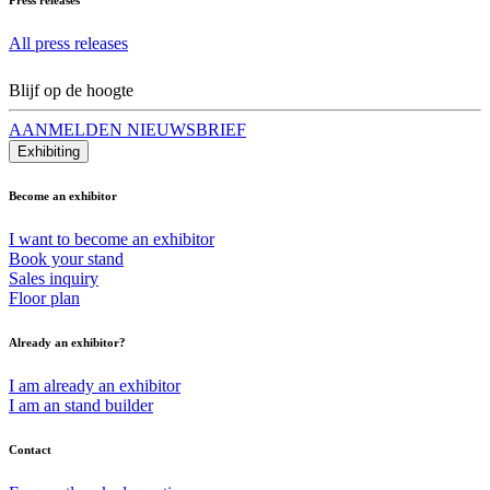
All press releases
Blijf op de hoogte
AANMELDEN NIEUWSBRIEF
Exhibiting
Become an exhibitor
I want to become an exhibitor
Book your stand
Sales inquiry
Floor plan
Already an exhibitor?
I am already an exhibitor
I am an stand builder
Contact