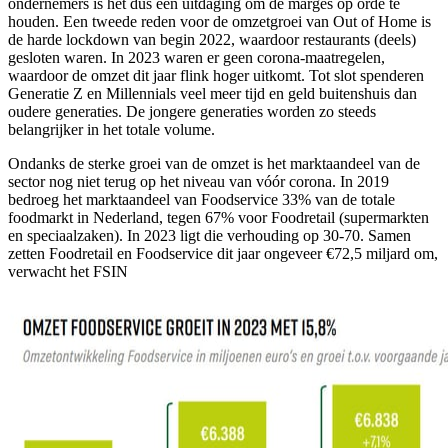
ondernemers is het dus een uitdaging om de marges op orde te
houden. Een tweede reden voor de omzetgroei van Out of Home is
de harde lockdown van begin 2022, waardoor restaurants (deels)
gesloten waren. In 2023 waren er geen corona-maatregelen,
waardoor de omzet dit jaar flink hoger uitkomt. Tot slot spenderen
Generatie Z en Millennials veel meer tijd en geld buitenshuis dan
oudere generaties. De jongere generaties worden zo steeds
belangrijker in het totale volume.
Ondanks de sterke groei van de omzet is het marktaandeel van de
sector nog niet terug op het niveau van vóór corona. In 2019
bedroeg het marktaandeel van Foodservice 33% van de totale
foodmarkt in Nederland, tegen 67% voor Foodretail (supermarkten
en speciaalzaken). In 2023 ligt die verhouding op 30-70. Samen
zetten Foodretail en Foodservice dit jaar ongeveer €72,5 miljard om,
verwacht het FSIN