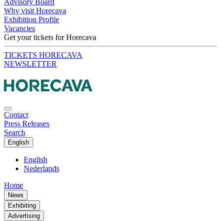
Advisory Board
Why visit Horecava
Exhibition Profile
Vacancies
Get your tickets for Horecava
TICKETS HORECAVA
NEWSLETTER
Contact
Press Releases
Search
English
English
Nederlands
Home
News
Exhibiting
Advertising