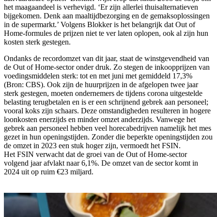
het maagaandeel is verhevigd. ‘Er zijn allerlei thuisalternatieven
bijgekomen. Denk aan maaltijdbezorging en de gemaksoplossingen
in de supermarkt.’ Volgens Blokker is het belangrijk dat Out of
Home-formules de prijzen niet te ver laten oplopen, ook al zijn hun
kosten sterk gestegen.
Ondanks de recordomzet van dit jaar, staat de winstgevendheid van
de Out of Home-sector onder druk. Zo stegen de inkoopprijzen van
voedingsmiddelen sterk: tot en met juni met gemiddeld 17,3%
(Bron: CBS). Ook zijn de huurprijzen in de afgelopen twee jaar
sterk gestegen, moeten ondernemers de tijdens corona uitgestelde
belasting terugbetalen en is er een schrijnend gebrek aan personeel;
vooral koks zijn schaars. Deze omstandigheden resulteren in hogere
loonkosten enerzijds en minder omzet anderzijds. Vanwege het
gebrek aan personeel hebben veel horecabedrijven namelijk het mes
gezet in hun openingstijden. Zonder die beperkte openingstijden zou
de omzet in 2023 een stuk hoger zijn, vermoedt het FSIN.
Het FSIN verwacht dat de groei van de Out of Home-sector
volgend jaar afvlakt naar 6,1%. De omzet van de sector komt in
2024 uit op ruim €23 miljard.