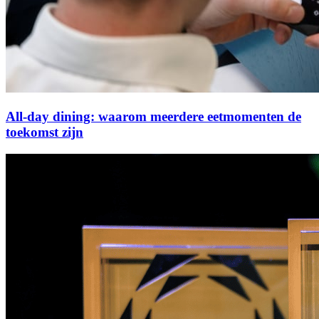
All-day dining: waarom meerdere eetmomenten de
toekomst zijn