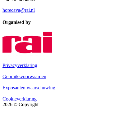
horecava@rai.nl
Organised by
Privacyverklaring
|
Gebruiksvoorwaarden
|
Exposanten waarschuwing
|
Cookieverklaring
2026
© Copyright