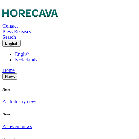
Contact
Press Releases
Search
English
English
Nederlands
Home
News
News
All industry news
News
All event news
Press releases