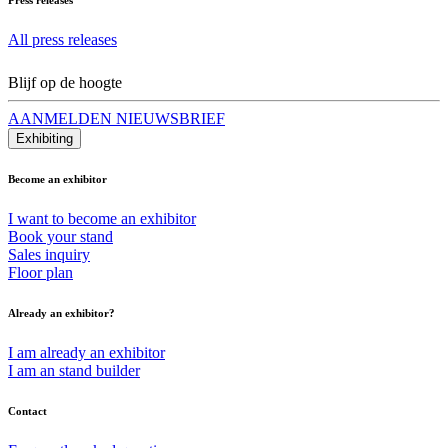
All press releases
Blijf op de hoogte
AANMELDEN NIEUWSBRIEF
Exhibiting
Become an exhibitor
I want to become an exhibitor
Book your stand
Sales inquiry
Floor plan
Already an exhibitor?
I am already an exhibitor
I am an stand builder
Contact