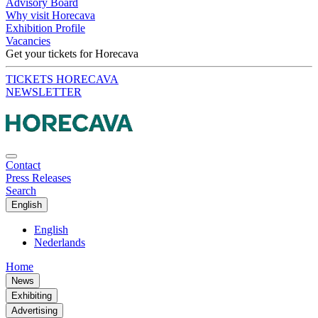
Advisory Board
Why visit Horecava
Exhibition Profile
Vacancies
Get your tickets for Horecava
TICKETS HORECAVA
NEWSLETTER
Contact
Press Releases
Search
English
English
Nederlands
Home
News
Exhibiting
Advertising