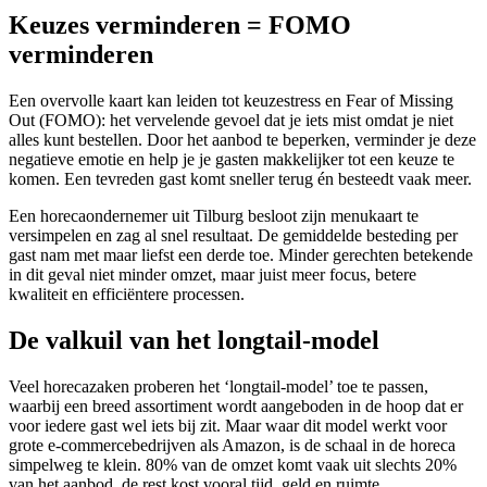
Keuzes verminderen = FOMO
verminderen
Een overvolle kaart kan leiden tot keuzestress en Fear of Missing
Out (FOMO): het vervelende gevoel dat je iets mist omdat je niet
alles kunt bestellen. Door het aanbod te beperken, verminder je deze
negatieve emotie en help je je gasten makkelijker tot een keuze te
komen. Een tevreden gast komt sneller terug én besteedt vaak meer.
Een horecaondernemer uit Tilburg besloot zijn menukaart te
versimpelen en zag al snel resultaat. De gemiddelde besteding per
gast nam met maar liefst een derde toe. Minder gerechten betekende
in dit geval niet minder omzet, maar juist meer focus, betere
kwaliteit en efficiëntere processen.
De valkuil van het longtail-model
Veel horecazaken proberen het ‘longtail-model’ toe te passen,
waarbij een breed assortiment wordt aangeboden in de hoop dat er
voor iedere gast wel iets bij zit. Maar waar dit model werkt voor
grote e-commercebedrijven als Amazon, is de schaal in de horeca
simpelweg te klein. 80% van de omzet komt vaak uit slechts 20%
van het aanbod, de rest kost vooral tijd, geld en ruimte.