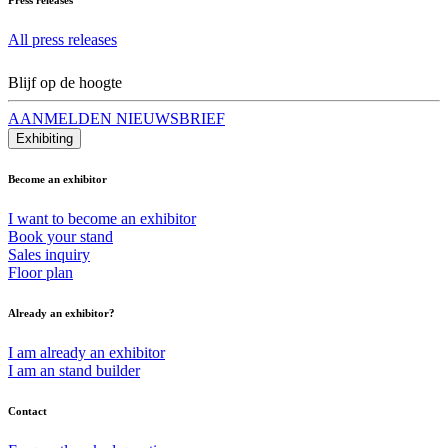
All press releases
Blijf op de hoogte
AANMELDEN NIEUWSBRIEF
Exhibiting
Become an exhibitor
I want to become an exhibitor
Book your stand
Sales inquiry
Floor plan
Already an exhibitor?
I am already an exhibitor
I am an stand builder
Contact