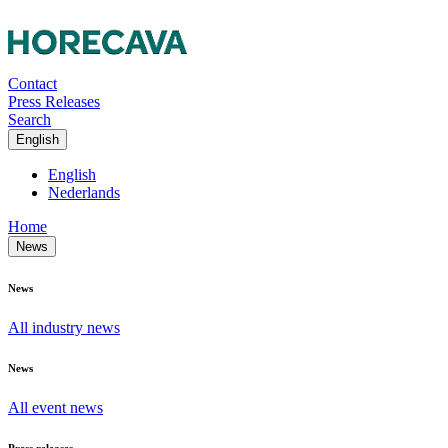
Contact
Press Releases
Search
English
English
Nederlands
Home
News
News
All industry news
News
All event news
Press releases