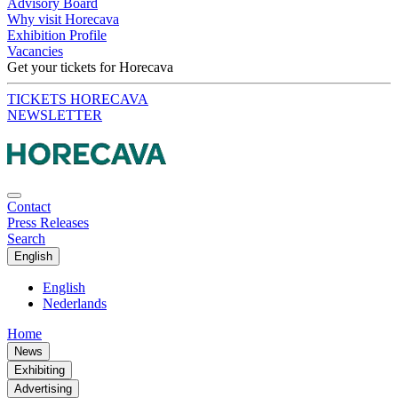
Advisory Board
Why visit Horecava
Exhibition Profile
Vacancies
Get your tickets for Horecava
TICKETS HORECAVA
NEWSLETTER
Contact
Press Releases
Search
English
English
Nederlands
Home
News
Exhibiting
Advertising