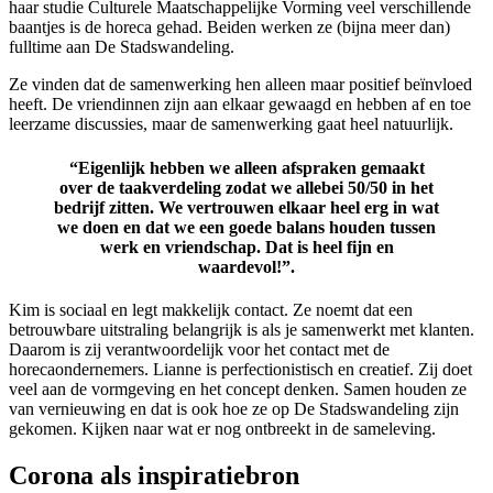
haar studie Culturele Maatschappelijke Vorming veel verschillende
baantjes is de horeca gehad. Beiden werken ze (bijna meer dan)
fulltime aan De Stadswandeling.
Ze vinden dat de samenwerking hen alleen maar positief beïnvloed
heeft. De vriendinnen zijn aan elkaar gewaagd en hebben af en toe
leerzame discussies, maar de samenwerking gaat heel natuurlijk.
“Eigenlijk hebben we alleen afspraken gemaakt
over de taakverdeling zodat we allebei 50/50 in het
bedrijf zitten.
We vertrouwen elkaar heel erg in wat
we doen en dat we een goede balans houden tussen
werk en vriendschap. Dat is heel fijn en
waardevol!
”.
Kim is sociaal en legt makkelijk contact. Ze noemt dat een
betrouwbare uitstraling belangrijk is als je samenwerkt met klanten.
Daarom is zij verantwoordelijk voor het contact met de
horecaondernemers. Lianne is perfectionistisch en creatief. Zij doet
veel aan de vormgeving en het concept denken. Samen houden ze
van vernieuwing en dat is ook hoe ze op De Stadswandeling zijn
gekomen. Kijken naar wat er nog ontbreekt in de sameleving.
Corona als inspiratiebron