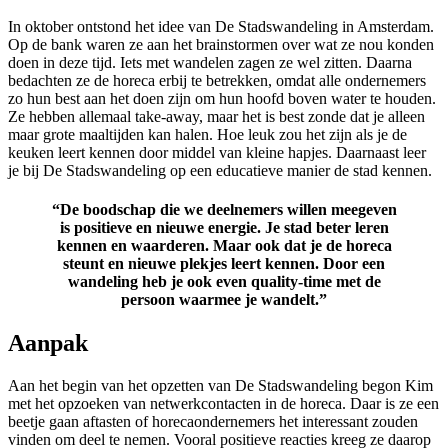
In oktober ontstond het idee van De Stadswandeling in Amsterdam.
Op de bank waren ze aan het brainstormen over wat ze nou konden
doen in deze tijd. Iets met wandelen zagen ze wel zitten. Daarna
bedachten ze de horeca erbij te betrekken, omdat alle ondernemers
zo hun best aan het doen zijn om hun hoofd boven water te houden.
Ze hebben allemaal take-away, maar het is best zonde dat je alleen
maar grote maaltijden kan halen. Hoe leuk zou het zijn als je de
keuken leert kennen door middel van kleine hapjes. Daarnaast leer
je bij De Stadswandeling op een educatieve manier de stad kennen.
“De boodschap die we deelnemers willen meegeven
is positieve en nieuwe energie. Je stad beter leren
kennen en waarderen. Maar ook dat
je de horeca
steunt en nieuwe plekjes leert kennen. Door een
wandeling
heb je ook even quality-time met de
persoon waarmee je wandelt.”
Aanpak
Aan het begin van het opzetten van De Stadswandeling begon Kim
met het opzoeken van netwerkcontacten in de horeca. Daar is ze een
beetje gaan aftasten of horecaondernemers het interessant zouden
vinden om deel te nemen. Vooral positieve reacties kreeg ze daarop