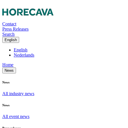
Contact
Press Releases
Search
English
English
Nederlands
Home
News
News
All industry news
News
All event news
Press releases