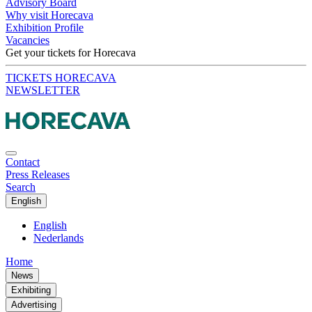
Advisory Board
Why visit Horecava
Exhibition Profile
Vacancies
Get your tickets for Horecava
TICKETS HORECAVA
NEWSLETTER
Contact
Press Releases
Search
English
English
Nederlands
Home
News
Exhibiting
Advertising