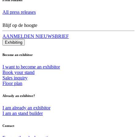
All press releases
Blijf op de hoogte
AANMELDEN NIEUWSBRIEF
Exhibiting
Become an exhibitor
I want to become an exhibitor
Book your stand
Sales inquiry
Floor plan
Already an exhibitor?
I am already an exhibitor
I am an stand builder
Contact