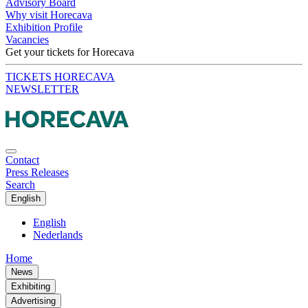
Advisory Board
Why visit Horecava
Exhibition Profile
Vacancies
Get your tickets for Horecava
TICKETS HORECAVA
NEWSLETTER
Contact
Press Releases
Search
English
English
Nederlands
Home
News
Exhibiting
Advertising