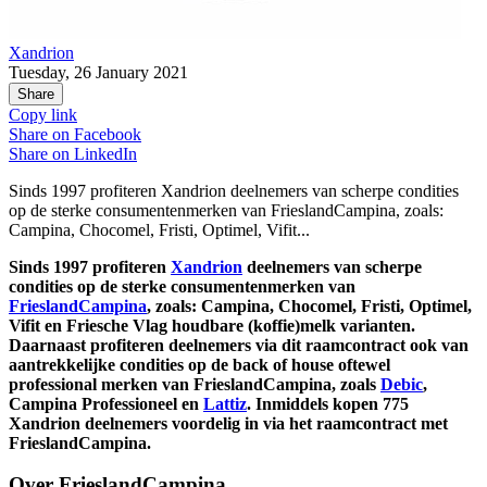
Xandrion
Tuesday, 26 January 2021
Share
Copy link
Share on
Facebook
Share on
LinkedIn
Sinds 1997 profiteren Xandrion deelnemers van scherpe condities
op de sterke consumentenmerken van FrieslandCampina, zoals:
Campina, Chocomel, Fristi, Optimel, Vifit...
Sinds 1997 profiteren
Xandrion
deelnemers van scherpe
condities op de sterke consumentenmerken van
FrieslandCampina
, zoals: Campina, Chocomel, Fristi, Optimel,
Vifit en Friesche Vlag houdbare (koffie)melk varianten.
Daarnaast profiteren deelnemers via dit raamcontract ook van
aantrekkelijke condities op de back of house oftewel
professional merken van FrieslandCampina, zoals
Debic
,
Campina Professioneel en
Lattiz
. Inmiddels kopen 775
Xandrion deelnemers voordelig in via het raamcontract met
FrieslandCampina.
Over FrieslandCampina