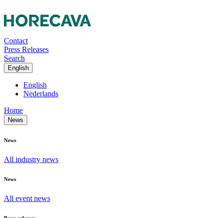
Contact
Press Releases
Search
English
English
Nederlands
Home
News
News
All industry news
News
All event news
Press releases