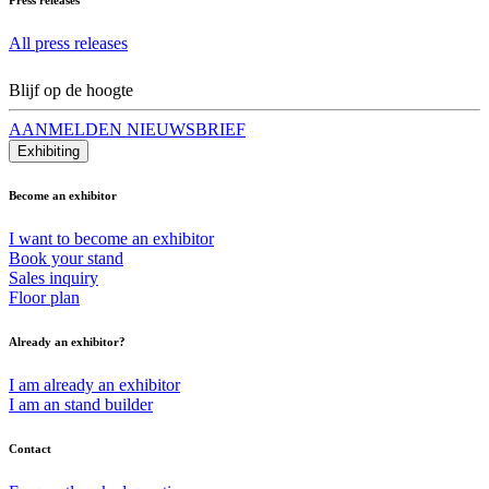
All press releases
Blijf op de hoogte
AANMELDEN NIEUWSBRIEF
Exhibiting
Become an exhibitor
I want to become an exhibitor
Book your stand
Sales inquiry
Floor plan
Already an exhibitor?
I am already an exhibitor
I am an stand builder
Contact