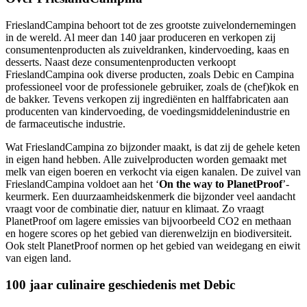
FrieslandCampina behoort tot de zes grootste zuivelondernemingen
in de wereld. Al meer dan 140 jaar produceren en verkopen zij
consumentenproducten als zuiveldranken, kindervoeding, kaas en
desserts. Naast deze consumentenproducten verkoopt
FrieslandCampina ook diverse producten, zoals Debic en Campina
professioneel voor de professionele gebruiker, zoals de (chef)kok en
de bakker. Tevens verkopen zij ingrediënten en halffabricaten aan
producenten van kindervoeding, de voedingsmiddelenindustrie en
de farmaceutische industrie.
Wat FrieslandCampina zo bijzonder maakt, is dat zij de gehele keten
in eigen hand hebben. Alle zuivelproducten worden gemaakt met
melk van eigen boeren en verkocht via eigen kanalen. De zuivel van
FrieslandCampina voldoet aan het ‘
On the way to PlanetProof
’-
keurmerk. Een duurzaamheidskenmerk die bijzonder veel aandacht
vraagt voor de combinatie dier, natuur en klimaat. Zo vraagt
PlanetProof om lagere emissies van bijvoorbeeld CO2 en methaan
en hogere scores op het gebied van dierenwelzijn en biodiversiteit.
Ook stelt PlanetProof normen op het gebied van weidegang en eiwit
van eigen land.
100 jaar culinaire geschiedenis met Debic