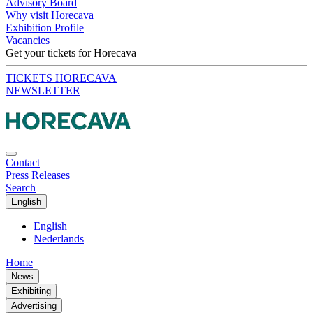
Advisory Board
Why visit Horecava
Exhibition Profile
Vacancies
Get your tickets for Horecava
TICKETS HORECAVA
NEWSLETTER
Contact
Press Releases
Search
English
English
Nederlands
Home
News
Exhibiting
Advertising