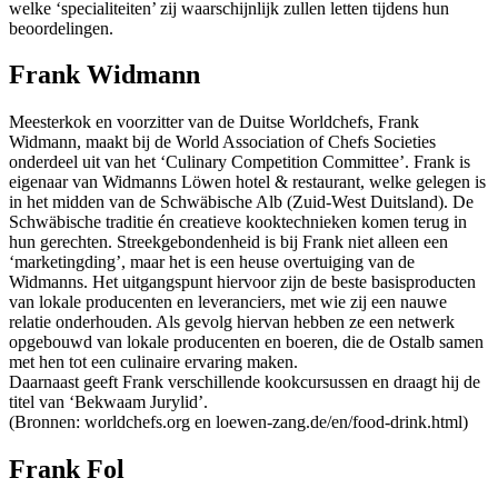
welke ‘specialiteiten’ zij waarschijnlijk zullen letten tijdens hun
beoordelingen.
Frank Widmann
Meesterkok en voorzitter van de Duitse Worldchefs, Frank
Widmann, maakt bij de World Association of Chefs Societies
onderdeel uit van het ‘Culinary Competition Committee’. Frank is
eigenaar van Widmanns Löwen hotel & restaurant, welke gelegen is
in het midden van de Schwäbische Alb (Zuid-West Duitsland). De
Schwäbische traditie én creatieve kooktechnieken komen terug in
hun gerechten. Streekgebondenheid is bij Frank niet alleen een
‘marketingding’, maar het is een heuse overtuiging van de
Widmanns. Het uitgangspunt hiervoor zijn de beste basisproducten
van lokale producenten en leveranciers, met wie zij een nauwe
relatie onderhouden. Als gevolg hiervan hebben ze een netwerk
opgebouwd van lokale producenten en boeren, die de Ostalb samen
met hen tot een culinaire ervaring maken.
Daarnaast geeft Frank verschillende kookcursussen en draagt hij de
titel van ‘Bekwaam Jurylid’.
(Bronnen: worldchefs.org en loewen-zang.de/en/food-drink.html)
Frank Fol