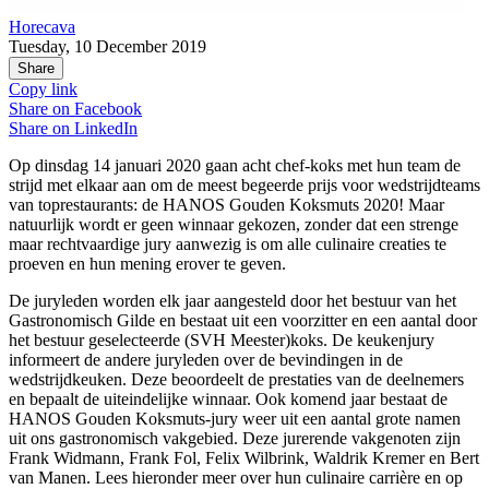
Horecava
Tuesday, 10 December 2019
Share
Copy link
Share on
Facebook
Share on
LinkedIn
Op dinsdag 14 januari 2020 gaan acht chef-koks met hun team de
strijd met elkaar aan om de meest begeerde prijs voor wedstrijdteams
van toprestaurants: de HANOS Gouden Koksmuts 2020! Maar
natuurlijk wordt er geen winnaar gekozen, zonder dat een strenge
maar rechtvaardige jury aanwezig is om alle culinaire creaties te
proeven en hun mening erover te geven.
De juryleden worden elk jaar aangesteld door het bestuur van het
Gastronomisch Gilde en bestaat uit een voorzitter en een aantal door
het bestuur geselecteerde (SVH Meester)koks. De keukenjury
informeert de andere juryleden over de bevindingen in de
wedstrijdkeuken. Deze beoordeelt de prestaties van de deelnemers
en bepaalt de uiteindelijke winnaar. Ook komend jaar bestaat de
HANOS Gouden Koksmuts-jury weer uit een aantal grote namen
uit ons gastronomisch vakgebied. Deze jurerende vakgenoten zijn
Frank Widmann, Frank Fol, Felix Wilbrink, Waldrik Kremer en Bert
van Manen. Lees hieronder meer over hun culinaire carrière en op