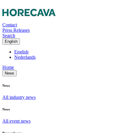
Contact
Press Releases
Search
English
English
Nederlands
Home
News
News
All industry news
News
All event news
Press releases