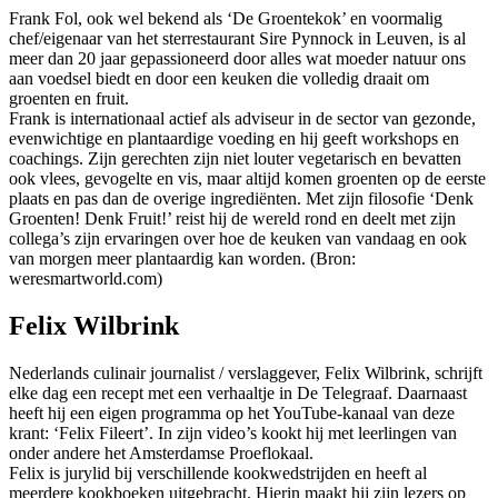
Frank Fol, ook wel bekend als ‘De Groentekok’ en voormalig
chef/eigenaar van het sterrestaurant Sire Pynnock in Leuven, is al
meer dan 20 jaar gepassioneerd door alles wat moeder natuur ons
aan voedsel biedt en door een keuken die volledig draait om
groenten en fruit.
Frank is internationaal actief als adviseur in de sector van gezonde,
evenwichtige en plantaardige voeding en hij geeft workshops en
coachings. Zijn gerechten zijn niet louter vegetarisch en bevatten
ook vlees, gevogelte en vis, maar altijd komen groenten op de eerste
plaats en pas dan de overige ingrediënten. Met zijn filosofie ‘Denk
Groenten! Denk Fruit!’ reist hij de wereld rond en deelt met zijn
collega’s zijn ervaringen over hoe de keuken van vandaag en ook
van morgen meer plantaardig kan worden. (Bron:
weresmartworld.com)
Felix Wilbrink
Nederlands culinair journalist / verslaggever, Felix Wilbrink, schrijft
elke dag een recept met een verhaaltje in De Telegraaf. Daarnaast
heeft hij een eigen programma op het YouTube-kanaal van deze
krant: ‘Felix Fileert’. In zijn video’s kookt hij met leerlingen van
onder andere het Amsterdamse Proeflokaal.
Felix is jurylid bij verschillende kookwedstrijden en heeft al
meerdere kookboeken uitgebracht. Hierin maakt hij zijn lezers op