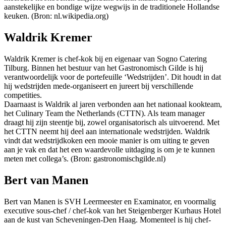
aanstekelijke en bondige wijze wegwijs in de traditionele Hollandse
keuken. (Bron: nl.wikipedia.org)
Waldrik Kremer
Waldrik Kremer is chef-kok bij en eigenaar van Sogno Catering
Tilburg. Binnen het bestuur van het Gastronomisch Gilde is hij
verantwoordelijk voor de portefeuille ‘Wedstrijden’. Dit houdt in dat
hij wedstrijden mede-organiseert en jureert bij verschillende
competities.
Daarnaast is Waldrik al jaren verbonden aan het nationaal kookteam,
het Culinary Team the Netherlands (CTTN). Als team manager
draagt hij zijn steentje bij, zowel organisatorisch als uitvoerend. Met
het CTTN neemt hij deel aan internationale wedstrijden. Waldrik
vindt dat wedstrijdkoken een mooie manier is om uiting te geven
aan je vak en dat het een waardevolle uitdaging is om je te kunnen
meten met collega’s. (Bron: gastronomischgilde.nl)
Bert van Manen
Bert van Manen is SVH Leermeester en Examinator, en voormalig
executive sous-chef / chef-kok van het Steigenberger Kurhaus Hotel
aan de kust van Scheveningen-Den Haag. Momenteel is hij chef-