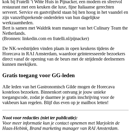
kok bij Fratelli ’t Witte Huis in Pijnacker, een modern en sfeervol
restaurant met een keuken die luxe, fijne Italiaanse gerechten
serveert. Service en gastvrijheid staan bij hen hoog in het vaandel en
zijn vanzelfsprekende onderdelen van hun dagelijkse
werkzaamheden.
Bert is samen met Waldrik team manager van het Culinary Team the
Netherlands.
(Bronnen: linkedin.com en fratelli.nl/pijnacker)
De NK-wedstrijden vinden plaats in open keukens tijdens de
Horecava in RAI Amsterdam, waardoor geïnteresseerde bezoekers
direct vanaf de opening van de beurs met de strijdende deelnemers
kunnen meekijken.
Gratis toegang voor GG-leden
Alle leden van het Gastronomisch Gilde mogen de Horecava
kosteloos bezoeken. Binnenkort ontvang je jouw unieke
toegangscode, zodat je daarmee je gratis inschrijving voor de
vakbeurs kan regelen. Blijf dus even op je mailbox letten!
Noot voor redacties (niet ter publicatie):
Voor meer informatie kun je contact opnemen met Marjolein de
Haas-Hebink, Brand marketing manager van RAI Amsterdam.