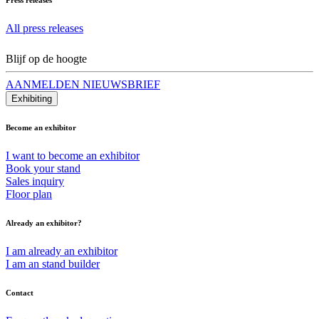
All press releases
Blijf op de hoogte
AANMELDEN NIEUWSBRIEF
Exhibiting
Become an exhibitor
I want to become an exhibitor
Book your stand
Sales inquiry
Floor plan
Already an exhibitor?
I am already an exhibitor
I am an stand builder
Contact