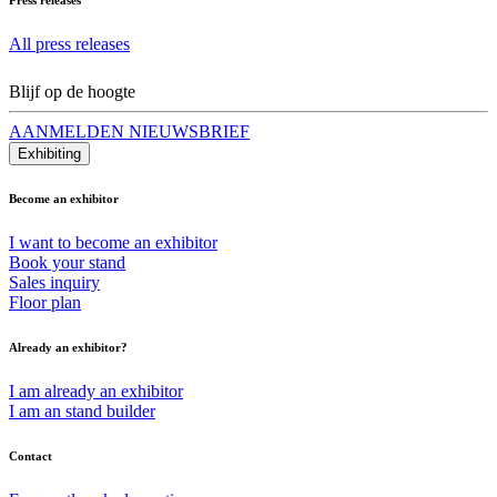
All press releases
Blijf op de hoogte
AANMELDEN NIEUWSBRIEF
Exhibiting
Become an exhibitor
I want to become an exhibitor
Book your stand
Sales inquiry
Floor plan
Already an exhibitor?
I am already an exhibitor
I am an stand builder
Contact