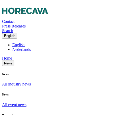
Contact
Press Releases
Search
English
English
Nederlands
Home
News
News
All industry news
News
All event news
Press releases