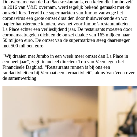
De overname van de La Place-restaurants, een keten die Jumbo zelf
in 2016 van V&D overnam, werd tegelijk bekend gemaakt met de
omzetcijfers. Terwijl de supermarkten van Jumbo vanwege het
coronavirus een grote omzet draaiden door thuiswerkende en wc-
papier hamsterende klanten, was het voor Jumbo’s restaurantketen
La Place echter een verlieslijdend jaar. De restaurants moesten door
coronamaatregelen dicht en de omzet daalde van 165 miljoen naar
50 miljoen euro. De omzet van de supermarkten steeg daarentegen
met 500 miljoen euro.
“Wij draaien met Jumbo in een week meer omzet dan La Place in
een heel jaar”, zegt financieel directeur Ton van Veen tegen het
Financieele Dagblad. “Restaurants runnen is bij ons een
randactiviteit en bij Vermaat een kernactiviteit”, aldus Van Veen over
de samenwerking.