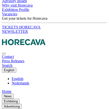
Advisory Board
Why visit Horecava
Exhibition Profile
Vacancies
Get your tickets for Horecava
TICKETS HORECAVA
NEWSLETTER
Contact
Press Releases
Search
English
English
Nederlands
Home
News
Exhibiting
Advertising