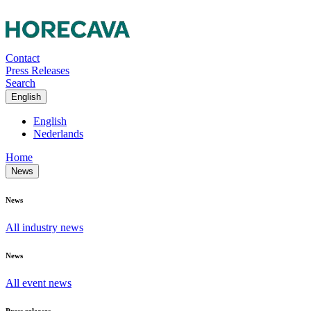
Contact
Press Releases
Search
English
English
Nederlands
Home
News
News
All industry news
News
All event news
Press releases