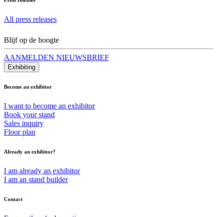
All press releases
Blijf op de hoogte
AANMELDEN NIEUWSBRIEF
Exhibiting
Become an exhibitor
I want to become an exhibitor
Book your stand
Sales inquiry
Floor plan
Already an exhibitor?
I am already an exhibitor
I am an stand builder
Contact