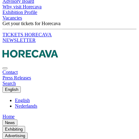
Advisory Board
Why visit Horecava
Exhibition Profile
Vacancies
Get your tickets for Horecava
TICKETS HORECAVA
NEWSLETTER
Contact
Press Releases
Search
English
English
Nederlands
Home
News
Exhibiting
Advertising