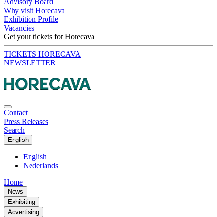
Advisory Board
Why visit Horecava
Exhibition Profile
Vacancies
Get your tickets for Horecava
TICKETS HORECAVA
NEWSLETTER
Contact
Press Releases
Search
English
English
Nederlands
Home
News
Exhibiting
Advertising