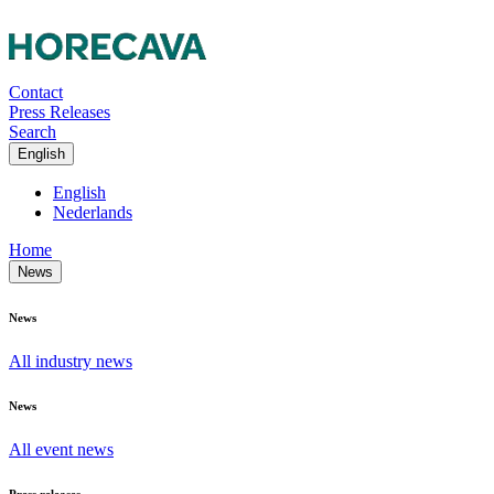
Contact
Press Releases
Search
English
English
Nederlands
Home
News
News
All industry news
News
All event news
Press releases