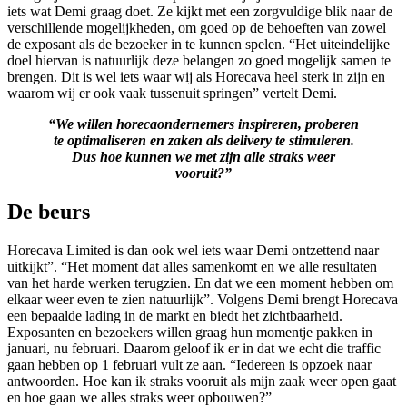
iets wat Demi graag doet. Ze kijkt met een zorgvuldige blik naar de
verschillende mogelijkheden, om goed op de behoeften van zowel
de exposant als de bezoeker in te kunnen spelen. “Het uiteindelijke
doel hiervan is natuurlijk deze belangen zo goed mogelijk samen te
brengen. Dit is wel iets waar wij als Horecava heel sterk in zijn en
waarom wij er ook vaak tussenuit springen” vertelt Demi.
“We willen horecaondernemers inspireren, proberen
te optimaliseren en zaken als delivery te stimuleren.
Dus hoe kunnen we met zijn alle straks weer
vooruit?”
De beurs
Horecava Limited is dan ook wel iets waar Demi ontzettend naar
uitkijkt”. “Het moment dat alles samenkomt en we alle resultaten
van het harde werken terugzien. En dat we een moment hebben om
elkaar weer even te zien natuurlijk”. Volgens Demi brengt Horecava
een bepaalde lading in de markt en biedt het zichtbaarheid.
Exposanten en bezoekers willen graag hun momentje pakken in
januari, nu februari. Daarom geloof ik er in dat we echt die traffic
gaan hebben op 1 februari vult ze aan. “Iedereen is opzoek naar
antwoorden. Hoe kan ik straks vooruit als mijn zaak weer open gaat
en hoe gaan we alles straks weer opbouwen?”