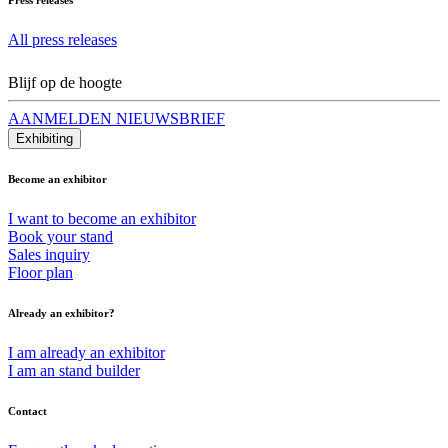
All press releases
Blijf op de hoogte
AANMELDEN NIEUWSBRIEF
Exhibiting
Become an exhibitor
I want to become an exhibitor
Book your stand
Sales inquiry
Floor plan
Already an exhibitor?
I am already an exhibitor
I am an stand builder
Contact