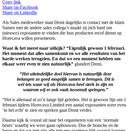
Copy link
Share on
Facebook
Share on
LinkedIn
Als Sales medewerker staat Demi dagelijks is contact met de klant.
Samen met de andere sales collega’s maakt zij zich hard om
(nieuwe) exposanten te vinden die hun producten en/of dienst op
Horecava willen presenteren.
Waar ik het meest naar uitkijk? “Eigenlijk gewoon 1 februari.
Het moment dat alles samenkomt en we alle resultaten van het
harde werken terugzien. En dat we een moment hebben om
elkaar weer even te zien natuurlijk”
glundert Demi.
“Het uiteindelijke doel hiervan is natuurlijk deze
belangen zo goed mogelijk samen te brengen. Dit is
wel iets waar wij als Horecava heel sterk in zijn en
waarom wij er ook vaak tussenuit springen.”
“Het is allemaal al zo’n lange tijd geleden. Het is gewoon fijn om 1
februari tijdens Horecava Limited een aantal exposanten weer even
‘in het echt’ te zien en spreken gaat Demi verder.
Daarna kijk ik vooral uit naar het organiseren van een ‘normale
beurs’ waarbij we weer gaan opbouwen. Dus de branche en de
beurs en dat we met zijn alle met een positieve blik vooruit kunnen