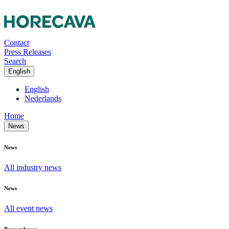
Contact
Press Releases
Search
English
English
Nederlands
Home
News
News
All industry news
News
All event news
Press releases