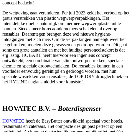
concept bedacht!
De wetgeving gaat veranderen. Per juli 2023 geldt het verbod op het
gratis verstrekken van plastic wegwerpverpakkingen. Het
uiteindelijke doel is natuurlijk om hiermee wegwerpplastic uit te
bannen. Steeds meer horecaondernemers schakelen al over op
reusables. Daarentegen brengen deze wel nieuwe hygiëne-
uitdagingen met zich mee. Om de verpakkingen namelijk weer her
te gebruiken, moeten deze gewassen en gedroogd worden. Dit gaat
soms om grote aantallen en met het huidige personeelstekort is dat
erg lastig. HOBART heeft hiervoor een ingenieus concept
ontwikkeld, een combinatie van slim ontworpen rekken, speciale
chemie en speciale droogtechnieken. De reusables kunnen in een
voorlader eenvoudig gereinigd en gedroogd worden, met hun
speciale wasrekken voor reusables, de TOP-DRY droogtechniek en
het HYLINE naglansmiddel voor kunststof.
HOVATEC B.V. –
Boterdispenser
HOVATEC
heeft de EasyButter ontwikkeld speciaal voor hotels,
restaurants en cateraars. Het compacte design past perfect op een
buffettafel. Zo kunnen de gasten tijdens een ontbijtbuffet met één