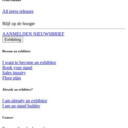
All press releases
Blijf op de hoogte
AANMELDEN NIEUWSBRIEF
Exhibiting
Become an exhibitor
I want to become an exhibitor
Book your stand
Sales inquiry
Floor plan
Already an exhibitor?
I am already an exhibitor
I am an stand builder
Contact