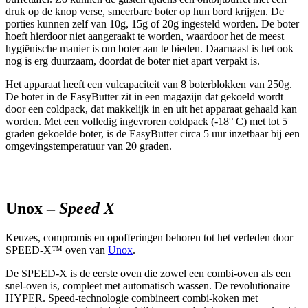
druk op de knop verse, smeerbare boter op hun bord krijgen. De
porties kunnen zelf van 10g, 15g of 20g ingesteld worden. De boter
hoeft hierdoor niet aangeraakt te worden, waardoor het de meest
hygiënische manier is om boter aan te bieden. Daarnaast is het ook
nog is erg duurzaam, doordat de boter niet apart verpakt is.
Het apparaat heeft een vulcapaciteit van 8 boterblokken van 250g.
De boter in de EasyButter zit in een magazijn dat gekoeld wordt
door een coldpack, dat makkelijk in en uit het apparaat gehaald kan
worden. Met een volledig ingevroren coldpack (-18° C) met tot 5
graden gekoelde boter, is de EasyButter circa 5 uur inzetbaar bij een
omgevingstemperatuur van 20 graden.
Unox –
Speed X
Keuzes, compromis en opofferingen behoren tot het verleden door
SPEED-X™ oven van
Unox
.
De SPEED-X is de eerste oven die zowel een combi-oven als een
snel-oven is, compleet met automatisch wassen. De revolutionaire
HYPER. Speed-technologie combineert combi-koken met