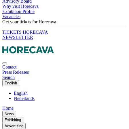
Advisory Board
Why visit Horecava
Exhibition Profile
Vacancies
Get your tickets for Horecava
TICKETS HORECAVA
NEWSLETTER
Contact
Press Releases
Search
English
English
Nederlands
Home
News
Exhibiting
Advertising