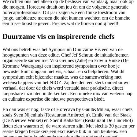
We richten ons niet alleen op de beslisser van vandaag, maar ook op
die morgen. Horecava draait om jou én om de volgende generatie
horecaprofessionals. Dit jaar zagen we een flinke toestroom van
jonge, ambitieuze mensen die niet kunnen wachten om de branche
een frisse boost te geven. Precies wat de horeca nodig heeft!
Duurzame vis en inspirerende chefs
Wat ons betreft was het Symposium Duurzame Vis een van de
hoogtepunten van deze editie. Chef Jef Schuur, de initiatiefnemer,
organiseerde samen met Viki Geunes (Zilte) en Edwin Vinke (De
Kromme Watergang) een inspirerend symposium over hoe je
bewuster kunt omgaan met vis, schaal- en schelpdieren. Wat dit
symposium echt bijzonder maakte, was de samenwerking met
wetenschappers van het NIOZ. Zij deelden een sterk onderbouwd
verhaal, dat door de chefs werd vertaald naar praktische, direct
toepasbare inzichten in de keuken. Een unieke mix van wetenschap
en culinaire expertise die nieuwe perspectieven biedt.
En dan was er nog Taste of Horecava by Gault&Millau, waar chefs
zoals Sven Nijenhuis (Restaurant Ambrozijn), Emile van der Staak
(De Nieuwe Winkel) en Soenil Bahadoer (Restaurant De Lindehof)
lieten zien waarom zij de ware sterren zijn. Met slechts 30 gasten per
sessie kregen bezoekers een exclusieve blik in hun keukens. Een
intieme en indrukwekkende ervaring die je niet snel vergeet!