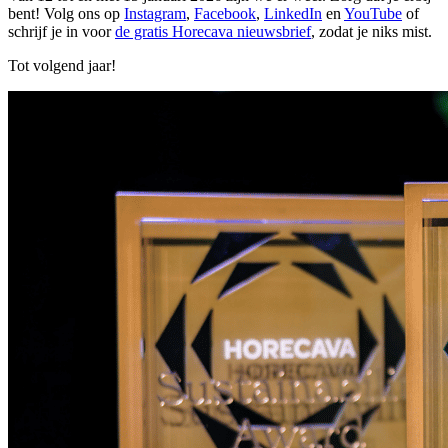
bent! Volg ons op
Instagram
,
Facebook
,
LinkedIn
en
YouTube
of
schrijf je in voor
de gratis Horecava nieuwsbrief
, zodat je niks mist.
Tot volgend jaar!