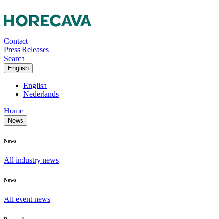
Contact
Press Releases
Search
English
English
Nederlands
Home
News
News
All industry news
News
All event news
Press releases