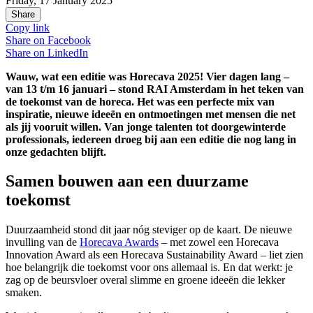
Friday, 17 January 2025
Share
Copy link
Share on
Facebook
Share on
LinkedIn
Wauw, wat een editie was Horecava 2025! Vier dagen lang –
van 13 t/m 16 januari – stond RAI Amsterdam in het teken van
de toekomst van de horeca. Het was een perfecte mix van
inspiratie, nieuwe ideeën en ontmoetingen met mensen die net
als jij vooruit willen. Van jonge talenten tot doorgewinterde
professionals, iedereen droeg bij aan een editie die nog lang in
onze gedachten blijft.
Samen bouwen aan een duurzame
toekomst
Duurzaamheid stond dit jaar nóg steviger op de kaart. De nieuwe
invulling van de
Horecava Awards
– met zowel een Horecava
Innovation Award als een Horecava Sustainability Award – liet zien
hoe belangrijk die toekomst voor ons allemaal is. En dat werkt: je
zag op de beursvloer overal slimme en groene ideeën die lekker
smaken.