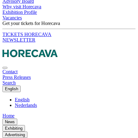
Advisory Board
Why visit Horecava
Exhibition Profile
Vacancies
Get your tickets for Horecava
TICKETS HORECAVA
NEWSLETTER
Contact
Press Releases
Search
English
English
Nederlands
Home
News
Exhibiting
Advertising