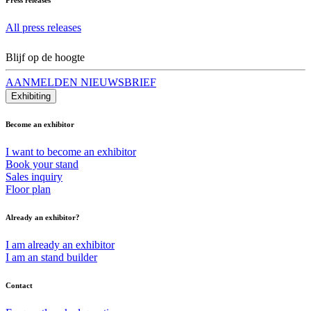
All press releases
Blijf op de hoogte
AANMELDEN NIEUWSBRIEF
Exhibiting
Become an exhibitor
I want to become an exhibitor
Book your stand
Sales inquiry
Floor plan
Already an exhibitor?
I am already an exhibitor
I am an stand builder
Contact