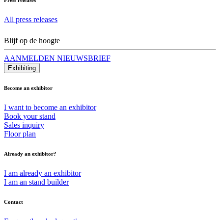
All press releases
Blijf op de hoogte
AANMELDEN NIEUWSBRIEF
Exhibiting
Become an exhibitor
I want to become an exhibitor
Book your stand
Sales inquiry
Floor plan
Already an exhibitor?
I am already an exhibitor
I am an stand builder
Contact