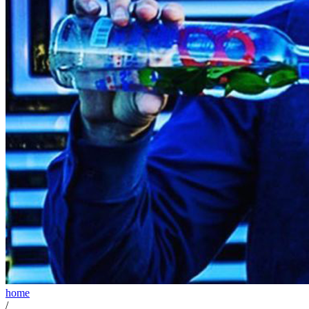
home
/