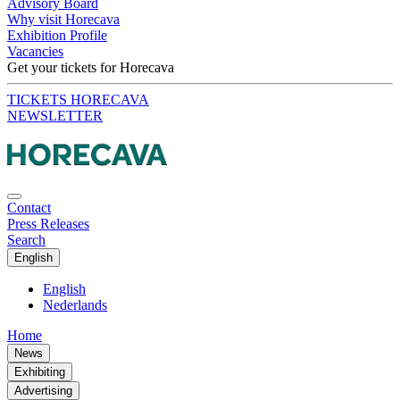
Advisory Board
Why visit Horecava
Exhibition Profile
Vacancies
Get your tickets for Horecava
TICKETS HORECAVA
NEWSLETTER
Contact
Press Releases
Search
English
English
Nederlands
Home
News
Exhibiting
Advertising