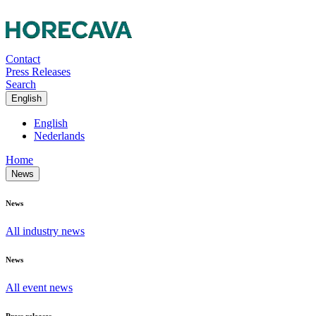
Contact
Press Releases
Search
English
English
Nederlands
Home
News
News
All industry news
News
All event news
Press releases