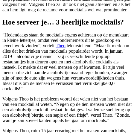
volgens hem. Volgens Theo zal dit ook niet gaan afnemen en als het
aan hem ligt, mag de reclame voor mocktails wel wat prominenter.
Hoe serveer je… 3 heerlijke mocktails?
“Hedendaags staan de mocktails ergens achteraan op de menukaart
in kleine lettertjes, omdat veel ondernemers dit te goedkoop en
teveel werk vinden”, vertelt
Theo
teleurstellend. “Maar ik merk aan
alles dat het drinken van mocktails populairder wordt. In januari
2019 – alcoholvrije maand – zag ik verschillende pop-up
restaurantjes hun deuren openen met alcoholvrije cocktails als
insteek. Ik merkte dat er veel mensen op af kwamen. Er zijn veel
mensen die zich aan de alcoholvrije maand regel houden, zwanger
zijn of met de auto zijn wegens hun verantwoordelijkheden thuis.
Ideaal dus om de mensen te verrassen met verrukkelijke 0,0
cocktails!”.
Volgens Theo is het probleem vooral dat velen niet van het bestaan
van een mocktail af weten. “Negen op de tien mensen weten niet dat
een alcoholvrije cocktail bestaat. In dat geval vallen ze snel terug op
een alcoholvrij biertje, een sapje of een frisje”, vertel Theo. “Zonde,
want je kan zoveel kanten op als het gaat om mocktails.”
Volgens Theo, ruim 15 jaar ervaring met het maken van cocktails,