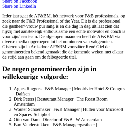
Share on
Facebook
Share on
LinkedIn
Ieder jaar gaat de AF&BM, hét netwerk voor F&B professionals, op
zoek naar de F&B Professional of the Year. Dit is die professional
die gastheer/-vrouw pur sang is en die dag in dag uit laat zien dat
hij/zij met aanstekelijk enthousiasme een echte motivator en coach is
voor zijn/haar team. De afgelopen maanden heeft de AF&BM via
diverse media opgeroepen tot het nomineren van vakgenoten.
Gisteren zijn in Artis door AF&BM voorzitter René Giel de
genomineerden bekend gemaakt die de komende weken met elkaar
de strijd aan gaan om de felbegeerde titel.
De negen genomineerden zijn in
willekeurige volgorde:
Agnes Raggers | F&B Manager | Mooirivier Hotel & Congres
| Dalfsen
Dirk Peters | Restaurant Manager | The Roast Room |
Amsterdam
Wouter Schoemaker | F&B Manager | Hutten voor Microsoft
en Spaces| Schiphol
Otto van Dam | Director of F&B | W Amsterdam
Bart Vanderstukken | F&B Manager/gastheer |