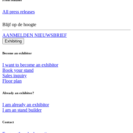
All press releases
Blijf op de hoogte
AANMELDEN NIEUWSBRIEF
Exhibiting
Become an exhibitor
I want to become an exhibitor
Book your stand
Sales inquiry
Floor plan
Already an exhibitor?
I am already an exhibitor
I am an stand builder
Contact