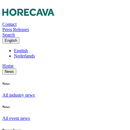
Contact
Press Releases
Search
English
English
Nederlands
Home
News
News
All industry news
News
All event news
Press releases