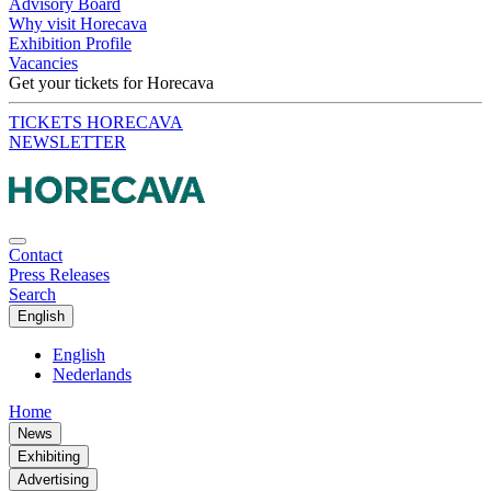
Advisory Board
Why visit Horecava
Exhibition Profile
Vacancies
Get your tickets for Horecava
TICKETS HORECAVA
NEWSLETTER
Contact
Press Releases
Search
English
English
Nederlands
Home
News
Exhibiting
Advertising