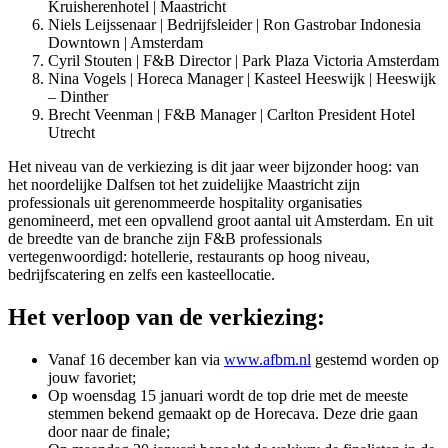
Kruisherenhotel | Maastricht
Niels Leijssenaar | Bedrijfsleider | Ron Gastrobar Indonesia
Downtown | Amsterdam
Cyril Stouten | F&B Director | Park Plaza Victoria Amsterdam
Nina Vogels | Horeca Manager | Kasteel Heeswijk | Heeswijk
– Dinther
Brecht Veenman | F&B Manager | Carlton President Hotel
Utrecht
Het niveau van de verkiezing is dit jaar weer bijzonder hoog: van
het noordelijke Dalfsen tot het zuidelijke Maastricht zijn
professionals uit gerenommeerde hospitality organisaties
genomineerd, met een opvallend groot aantal uit Amsterdam. En uit
de breedte van de branche zijn F&B professionals
vertegenwoordigd: hotellerie, restaurants op hoog niveau,
bedrijfscatering en zelfs een kasteellocatie.
Het verloop van de verkiezing:
Vanaf 16 december kan via
www.afbm.nl
gestemd worden op
jouw favoriet;
Op woensdag 15 januari wordt de top drie met de meeste
stemmen bekend gemaakt op de Horecava. Deze drie gaan
door naar de finale;