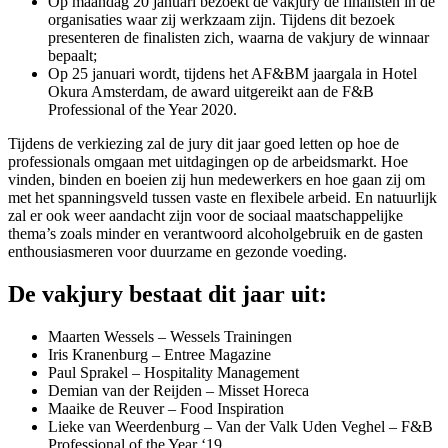
Op maandag 20 januari bezoekt de vakjury de finalisten in de
organisaties waar zij werkzaam zijn. Tijdens dit bezoek
presenteren de finalisten zich, waarna de vakjury de winnaar
bepaalt;
Op 25 januari wordt, tijdens het AF&BM jaargala in Hotel
Okura Amsterdam, de award uitgereikt aan de F&B
Professional of the Year 2020.
Tijdens de verkiezing zal de jury dit jaar goed letten op hoe de
professionals omgaan met uitdagingen op de arbeidsmarkt. Hoe
vinden, binden en boeien zij hun medewerkers en hoe gaan zij om
met het spanningsveld tussen vaste en flexibele arbeid. En natuurlijk
zal er ook weer aandacht zijn voor de sociaal maatschappelijke
thema’s zoals minder en verantwoord alcoholgebruik en de gasten
enthousiasmeren voor duurzame en gezonde voeding.
De vakjury bestaat dit jaar uit:
Maarten Wessels – Wessels Trainingen
Iris Kranenburg – Entree Magazine
Paul Sprakel – Hospitality Management
Demian van der Reijden – Misset Horeca
Maaike de Reuver – Food Inspiration
Lieke van Weerdenburg – Van der Valk Uden Veghel – F&B
Professional of the Year ‘19