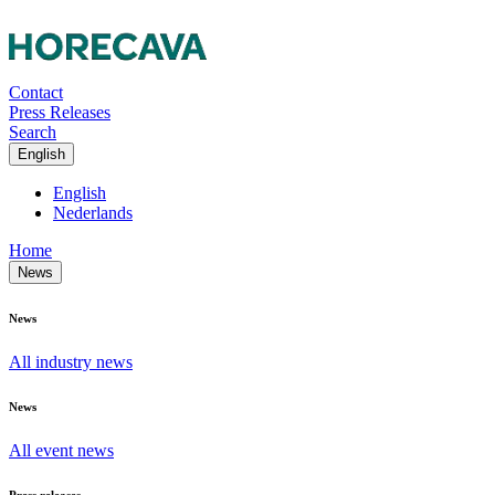
Contact
Press Releases
Search
English
English
Nederlands
Home
News
News
All industry news
News
All event news
Press releases