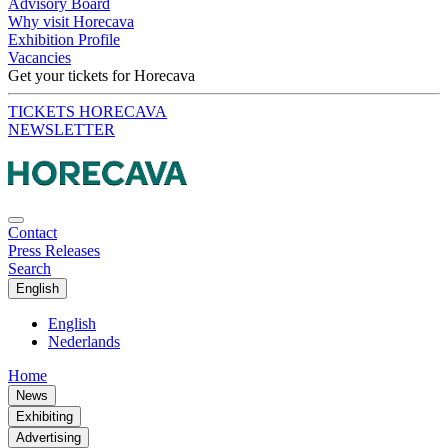
Advisory Board
Why visit Horecava
Exhibition Profile
Vacancies
Get your tickets for Horecava
TICKETS HORECAVA
NEWSLETTER
Contact
Press Releases
Search
English
English
Nederlands
Home
News
Exhibiting
Advertising