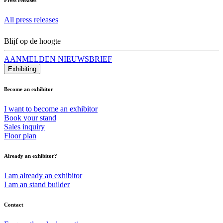
All press releases
Blijf op de hoogte
AANMELDEN NIEUWSBRIEF
Exhibiting
Become an exhibitor
I want to become an exhibitor
Book your stand
Sales inquiry
Floor plan
Already an exhibitor?
I am already an exhibitor
I am an stand builder
Contact