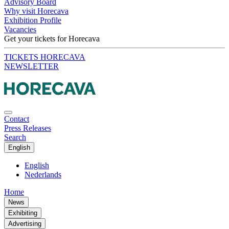
Advisory Board
Why visit Horecava
Exhibition Profile
Vacancies
Get your tickets for Horecava
TICKETS HORECAVA
NEWSLETTER
Contact
Press Releases
Search
English
English
Nederlands
Home
News
Exhibiting
Advertising