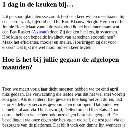
1 dag in de keuken bij…
Uit persoonlijke interesse zou ik best een keer willen meedraaien bij
een sterrenzaak, bijvoorbeeld bij Ron Blaauw, Sergio Herman of bij
Jonnie Boer. Maar vanuit de zaak vind ik het heel interessant wat
een Bas Rasker (
Axivate
) doet. Zij denken heel erg in systemen.
Hoe kun je een bepaalde kwaliteit van gerechten stroomlijnen?
Maak het efficiënter, mooier en sneller. Hoe krijgen zij dat voor
elkaar? Dat lijkt me wel mooi om een keer te zien.
Hoe is het bij jullie gegaan de afgelopen
maanden?
Toen we maart vorig jaar dicht moesten hebben we tot eind april
niks gedaan. De verwachting die leefde was dat het wel snel voorbij
zou gaan. Als ik achteraf had geweten hoe lang het zou duren, had
ik onze delivery services gewoon laten doorlopen. Dat boden we
namelijk al aan via Thuisbezorgd, Deliveroo en Uber Eats. Door
corona hebben we echter ook onze eigen bestelsite geopend. De
bestellingen via onze eigen site bezorgen we zelf, de rest gaat via de
bezorgers van de platforms. Dat blijft toch een dunne lijn wanneer je