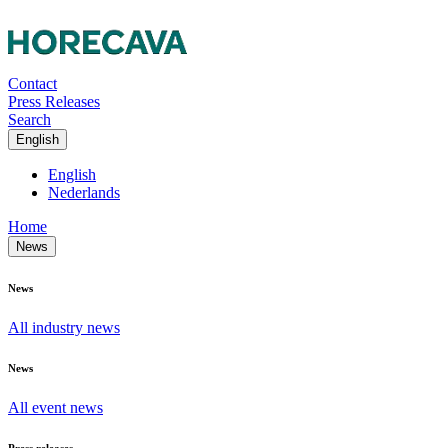
Contact
Press Releases
Search
English
English
Nederlands
Home
News
News
All industry news
News
All event news
Press releases