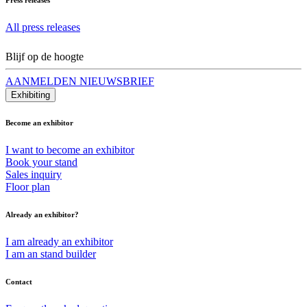
All press releases
Blijf op de hoogte
AANMELDEN NIEUWSBRIEF
Exhibiting
Become an exhibitor
I want to become an exhibitor
Book your stand
Sales inquiry
Floor plan
Already an exhibitor?
I am already an exhibitor
I am an stand builder
Contact