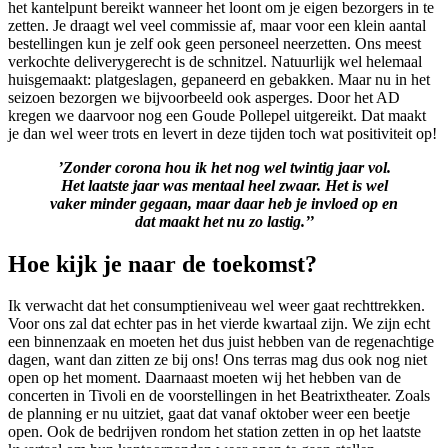
het kantelpunt bereikt wanneer het loont om je eigen bezorgers in te
zetten. Je draagt wel veel commissie af, maar voor een klein aantal
bestellingen kun je zelf ook geen personeel neerzetten. Ons meest
verkochte deliverygerecht is de schnitzel. Natuurlijk wel helemaal
huisgemaakt: platgeslagen, gepaneerd en gebakken. Maar nu in het
seizoen bezorgen we bijvoorbeeld ook asperges. Door het AD
kregen we daarvoor nog een Goude Pollepel uitgereikt. Dat maakt
je dan wel weer trots en levert in deze tijden toch wat positiviteit op!
’Zonder corona hou ik het nog wel twintig jaar vol.
Het laatste jaar was mentaal heel zwaar.
Het is wel
vaker minder gegaan, maar daar heb je invloed op
en
dat maakt het nu zo lastig.’’
Hoe kijk je naar de toekomst?
Ik verwacht dat het consumptieniveau wel weer gaat rechttrekken.
Voor ons zal dat echter pas in het vierde kwartaal zijn. We zijn echt
een binnenzaak en moeten het dus juist hebben van de regenachtige
dagen, want dan zitten ze bij ons! Ons terras mag dus ook nog niet
open op het moment. Daarnaast moeten wij het hebben van de
concerten in Tivoli en de voorstellingen in het Beatrixtheater. Zoals
de planning er nu uitziet, gaat dat vanaf oktober weer een beetje
open. Ook de bedrijven rondom het station zetten in op het laatste