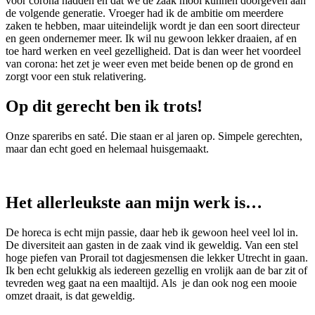
voor corona hadden en dat we de zaak mooi kunnen doorgeven aan
de volgende generatie. Vroeger had ik de ambitie om meerdere
zaken te hebben, maar uiteindelijk wordt je dan een soort directeur
en geen ondernemer meer. Ik wil nu gewoon lekker draaien, af en
toe hard werken en veel gezelligheid. Dat is dan weer het voordeel
van corona: het zet je weer even met beide benen op de grond en
zorgt voor een stuk relativering.
Op dit gerecht ben ik trots!
Onze spareribs en saté. Die staan er al jaren op. Simpele gerechten,
maar dan echt goed en helemaal huisgemaakt.
Het allerleukste aan mijn werk is…
De horeca is echt mijn passie, daar heb ik gewoon heel veel lol in.
De diversiteit aan gasten in de zaak vind ik geweldig. Van een stel
hoge piefen van Prorail tot dagjesmensen die lekker Utrecht in gaan.
Ik ben echt gelukkig als iedereen gezellig en vrolijk aan de bar zit of
tevreden weg gaat na een maaltijd. Als je dan ook nog een mooie
omzet draait, is dat geweldig.