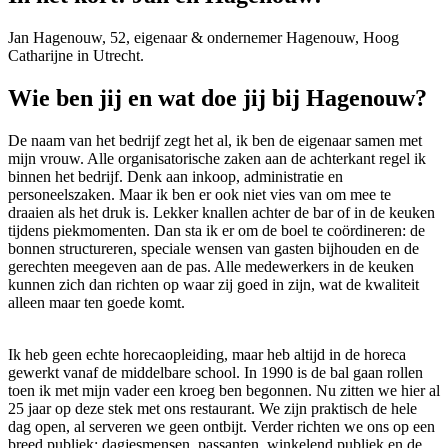
Jan Hagenouw, 52, eigenaar & ondernemer Hagenouw, Hoog
Catharijne in Utrecht.
Wie ben jij en wat doe jij bij Hagenouw?
De naam van het bedrijf zegt het al, ik ben de eigenaar samen met
mijn vrouw. Alle organisatorische zaken aan de achterkant regel ik
binnen het bedrijf. Denk aan inkoop, administratie en
personeelszaken. Maar ik ben er ook niet vies van om mee te
draaien als het druk is. Lekker knallen achter de bar of in de keuken
tijdens piekmomenten. Dan sta ik er om de boel te coördineren: de
bonnen structureren, speciale wensen van gasten bijhouden en de
gerechten meegeven aan de pas. Alle medewerkers in de keuken
kunnen zich dan richten op waar zij goed in zijn, wat de kwaliteit
alleen maar ten goede komt.
Ik heb geen echte horecaopleiding, maar heb altijd in de horeca
gewerkt vanaf de middelbare school. In 1990 is de bal gaan rollen
toen ik met mijn vader een kroeg ben begonnen. Nu zitten we hier al
25 jaar op deze stek met ons restaurant. We zijn praktisch de hele
dag open, al serveren we geen ontbijt. Verder richten we ons op een
breed publiek: dagjesmensen, passanten, winkelend publiek en de