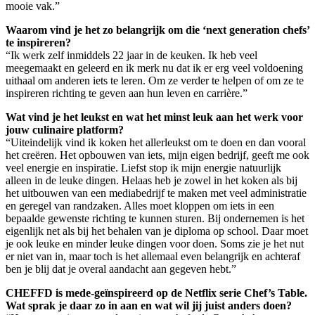
mooie vak.”
Waarom vind je het zo belangrijk om die ‘next generation chefs’
te inspireren?
“Ik werk zelf inmiddels 22 jaar in de keuken. Ik heb veel
meegemaakt en geleerd en ik merk nu dat ik er erg veel voldoening
uithaal om anderen iets te leren. Om ze verder te helpen of om ze te
inspireren richting te geven aan hun leven en carrière.”
Wat vind je het leukst en wat het minst leuk aan het werk voor
jouw culinaire platform?
“Uiteindelijk vind ik koken het allerleukst om te doen en dan vooral
het creëren. Het opbouwen van iets, mijn eigen bedrijf, geeft me ook
veel energie en inspiratie. Liefst stop ik mijn energie natuurlijk
alleen in de leuke dingen. Helaas heb je zowel in het koken als bij
het uitbouwen van een mediabedrijf te maken met veel administratie
en geregel van randzaken. Alles moet kloppen om iets in een
bepaalde gewenste richting te kunnen sturen. Bij ondernemen is het
eigenlijk net als bij het behalen van je diploma op school. Daar moet
je ook leuke en minder leuke dingen voor doen. Soms zie je het nut
er niet van in, maar toch is het allemaal even belangrijk en achteraf
ben je blij dat je overal aandacht aan gegeven hebt.”
CHEFFD is mede-geïnspireerd op de Netflix serie Chef’s Table.
Wat sprak je daar zo in aan en wat wil jij juist anders doen?