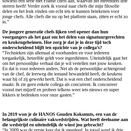
sowieso een serie met Franse chefs aan, waarvan het merendeel drie
sterren heeft! Verder zoek ik vooral naar chefs die mijn filosofie
delen en het leuk vinden om echt iets te kunnen betekenen voor
jonge chefs. Alle chefs die nu op het platform staan, zitten er echt zo
in.”
De jongere generatie chefs lijken veel opener dan hun
voorgangers als het gaat om het delen van signatuurgerechten
en keukengeheimen. Hoe zorg je dat je in deze tijd toch
onderscheidend blijft ten opzichte van je collega’s?
“Technieken zijn allemaal al voorhanden en voor iedereen
toegankelijk, hetzelfde geldt voor ingrediënten. Uiteindelijk gaat het
om het persoonlijke verhaal dat je wil vertellen met jouw keuken.
En dat is voor iedereen anders. Net als de persoonlijke achtergrond
van de chef, de leerweg die iemand bewandeld heeft, de keukens
waar hij of zij gewerkt heeft. Dat is wat een chef onderscheidend
maakt. Ik zie geen enkele collega als concurrent. Ik concurreer
vooral met mijzelf en probeer telkens weer iets nieuws en super
lekkers te bedenken voor onze gasten.”
In 2019 won je de HANOS Gouden Koksmuts, een van de
belangrijkste culinaire vakwedstrijden. Wat heeft deelname aan
die wedstrijd en uiteindelijk de winst jou gebracht?
“In 2009 was de eerste keer dat ik meedeed. In totaal werd ik drie