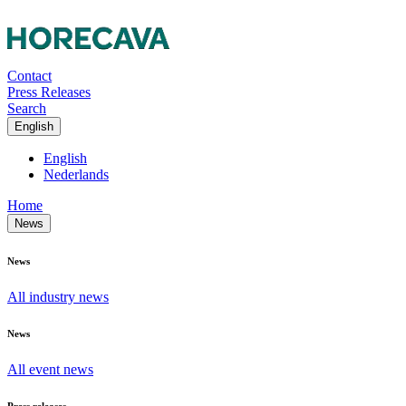
Contact
Press Releases
Search
English
English
Nederlands
Home
News
News
All industry news
News
All event news
Press releases