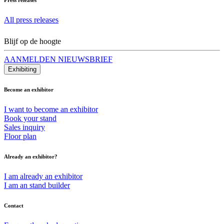
All press releases
Blijf op de hoogte
AANMELDEN NIEUWSBRIEF
Exhibiting
Become an exhibitor
I want to become an exhibitor
Book your stand
Sales inquiry
Floor plan
Already an exhibitor?
I am already an exhibitor
I am an stand builder
Contact