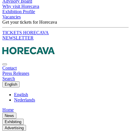
Advisory Board
Why visit Horecava
Exhibition Profile
Vacancies
Get your tickets for Horecava
TICKETS HORECAVA
NEWSLETTER
Contact
Press Releases
Search
English
English
Nederlands
Home
News
Exhibiting
Advertising