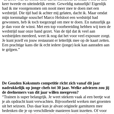
keer tweede en uiteindelijk eerste. Geweldig natuurlijk! Eigenlijk
had ik me voorgenomen om nooit meer mee te doen met een
wedstrijd. Die tijd had ik achter mij gelaten, dacht ik. Maar omdat
mijn toenmalige souschef Marco Helsloot een wedstrijd had
gewonnen, heb ik toch toegezegd om mee te doen. En natuurlijk ga
je dan voor de winst. Met een top voorbereiding hebben wij toen de
wedstrijd naar onze hand gezet. Van de tijd dat ik veel aan
wedstrijden meedeed, weet ik nog dat het voor veel exposure zorgt.
Je kunt jezelf en jouw restaurant er letterlijk mee op de kaart zetten.
Een prachtige kans die ik echt iedere (jonge) kok kan aanraden aan
te grijpen.”
De Gouden Koksmuts competitie richt zich vanaf dit jaar
nadrukkelijk op jonge chefs tot 30 jaar. Welke adviezen zou jij
de deelnemers van dit jaar willen meegeven?
“Trainen is super belangrijk. Je weet stiekem vaak al een beetje wat
je als opdracht kunt verwachten. Bijvoorbeeld werken met groenten
uit het seizoen. Dus daar kun je alvast originele garnituren mee
bedenken die je op verschillende manieren kunt inzetten. Of voor