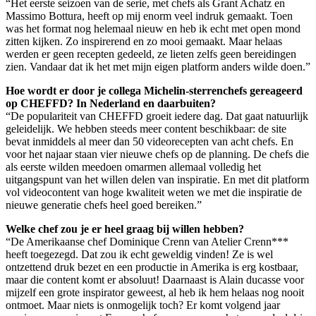
“Het eerste seizoen van de serie, met chefs als Grant Achatz en
Massimo Bottura, heeft op mij enorm veel indruk gemaakt. Toen
was het format nog helemaal nieuw en heb ik echt met open mond
zitten kijken. Zo inspirerend en zo mooi gemaakt. Maar helaas
werden er geen recepten gedeeld, ze lieten zelfs geen bereidingen
zien. Vandaar dat ik het met mijn eigen platform anders wilde doen.”
Hoe wordt er door je collega Michelin-sterrenchefs gereageerd
op CHEFFD? In Nederland en daarbuiten?
“De populariteit van CHEFFD groeit iedere dag. Dat gaat natuurlijk
geleidelijk. We hebben steeds meer content beschikbaar: de site
bevat inmiddels al meer dan 50 videorecepten van acht chefs. En
voor het najaar staan vier nieuwe chefs op de planning. De chefs die
als eerste wilden meedoen omarmen allemaal volledig het
uitgangspunt van het willen delen van inspiratie. En met dit platform
vol videocontent van hoge kwaliteit weten we met die inspiratie de
nieuwe generatie chefs heel goed bereiken.”
Welke chef zou je er heel graag bij willen hebben?
“De Amerikaanse chef Dominique Crenn van Atelier Crenn***
heeft toegezegd. Dat zou ik echt geweldig vinden! Ze is wel
ontzettend druk bezet en een productie in Amerika is erg kostbaar,
maar die content komt er absoluut! Daarnaast is Alain ducasse voor
mijzelf een grote inspirator geweest, al heb ik hem helaas nog nooit
ontmoet. Maar niets is onmogelijk toch? Er komt volgend jaar