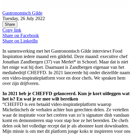
Gastronomisch Gilde
Tuesday, 26 July 2022
Share
Copy link
Share on
Facebook
Share on
LinkedIn
In samenwerking met het Gastronomisch Gilde interviewt Food
Inspiration iedere maand een gildelid. Deze maand: executive chef
Jonathan Zandbergen (37) van Merlet* in Schoorl. Maar dat is niet
het enige wat hij doet. Daarnaast is Zandbergen eigenaar van het
mediabedrijf CHEFFD. In 2021 lanceerde hij onder diezelfde naam
een video-inspiratieplatform voor en door chefs. We spraken hem
over zijn drijfveren.
In 2021 heb je CHEFFD gelanceerd. Kun je kort uitleggen wat
het is? En wat je er mee wilt bereiken
“CHEFFD is een betaald video-inspiratieplatform waarop
Michelinchefs de verhalen achter hun gerechten delen. Ze vertellen
waar de inspiratie voor het creëren van zo’n signature dish vandaan
komt en demonstreren stap voor stap hoe ze het bereiden. De chefs
delen ook het volledige recept dat je als abonnee kunt downloaden.
Mijn missie is om met dit platform jonge koks te inspireren voor ons