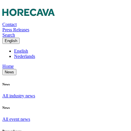
Contact
Press Releases
Search
English
English
Nederlands
Home
News
News
All industry news
News
All event news
Press releases