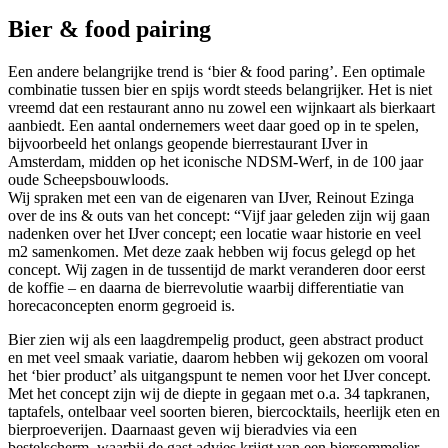
Bier & food pairing
Een andere belangrijke trend is ‘bier & food paring’. Een optimale
combinatie tussen bier en spijs wordt steeds belangrijker. Het is niet
vreemd dat een restaurant anno nu zowel een wijnkaart als bierkaart
aanbiedt. Een aantal ondernemers weet daar goed op in te spelen,
bijvoorbeeld het onlangs geopende bierrestaurant IJver in
Amsterdam, midden op het iconische NDSM-Werf, in de 100 jaar
oude Scheepsbouwloods.
Wij spraken met een van de eigenaren van IJver, Reinout Ezinga
over de ins & outs van het concept: “Vijf jaar geleden zijn wij gaan
nadenken over het IJver concept; een locatie waar historie en veel
m2 samenkomen. Met deze zaak hebben wij focus gelegd op het
concept. Wij zagen in de tussentijd de markt veranderen door eerst
de koffie – en daarna de bierrevolutie waarbij differentiatie van
horecaconcepten enorm gegroeid is.
Bier zien wij als een laagdrempelig product, geen abstract product
en met veel smaak variatie, daarom hebben wij gekozen om vooral
het ‘bier product’ als uitgangspunt te nemen voor het IJver concept.
Met het concept zijn wij de diepte in gegaan met o.a. 34 tapkranen,
taptafels, ontelbaar veel soorten bieren, biercocktails, heerlijk eten en
bierproeverijen. Daarnaast geven wij bieradvies via een
bestelscherm, waarbij de gast advies krijgt van een biersommelier.