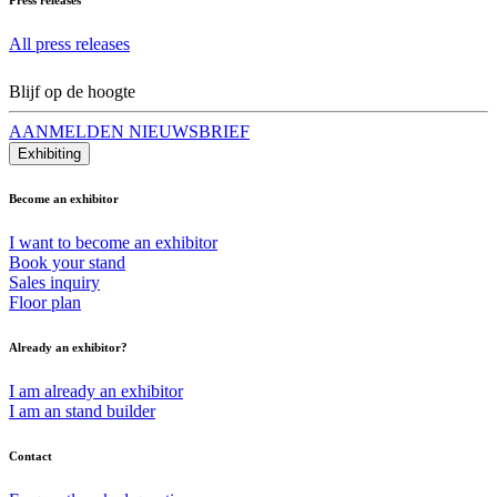
All press releases
Blijf op de hoogte
AANMELDEN NIEUWSBRIEF
Exhibiting
Become an exhibitor
I want to become an exhibitor
Book your stand
Sales inquiry
Floor plan
Already an exhibitor?
I am already an exhibitor
I am an stand builder
Contact