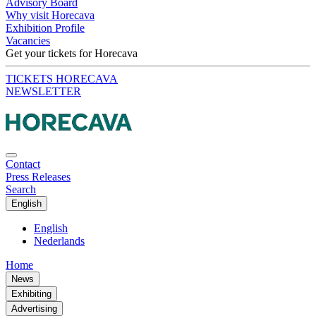
Advisory Board
Why visit Horecava
Exhibition Profile
Vacancies
Get your tickets for Horecava
TICKETS HORECAVA
NEWSLETTER
Contact
Press Releases
Search
English
English
Nederlands
Home
News
Exhibiting
Advertising