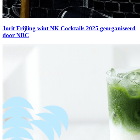
Jorit Frijling wint NK Cocktails 2025 georganiseerd
door NBC