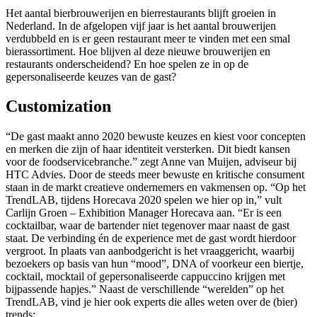
Het aantal bierbrouwerijen en bierrestaurants blijft groeien in
Nederland. In de afgelopen vijf jaar is het aantal brouwerijen
verdubbeld en is er geen restaurant meer te vinden met een smal
bierassortiment. Hoe blijven al deze nieuwe brouwerijen en
restaurants onderscheidend? En hoe spelen ze in op de
gepersonaliseerde keuzes van de gast?
Customization
“De gast maakt anno 2020 bewuste keuzes en kiest voor concepten
en merken die zijn of haar identiteit versterken. Dit biedt kansen
voor de foodservicebranche.” zegt Anne van Muijen, adviseur bij
HTC Advies. Door de steeds meer bewuste en kritische consument
staan in de markt creatieve ondernemers en vakmensen op. “Op het
TrendLAB, tijdens Horecava 2020 spelen we hier op in,” vult
Carlijn Groen – Exhibition Manager Horecava aan. “Er is een
cocktailbar, waar de bartender niet tegenover maar naast de gast
staat. De verbinding én de experience met de gast wordt hierdoor
vergroot. In plaats van aanbodgericht is het vraaggericht, waarbij
bezoekers op basis van hun “mood”, DNA of voorkeur een biertje,
cocktail, mocktail of gepersonaliseerde cappuccino krijgen met
bijpassende hapjes.” Naast de verschillende “werelden” op het
TrendLAB, vind je hier ook experts die alles weten over de (bier)
trends: