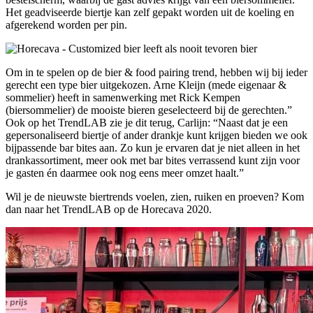
Het geadviseerde biertje kan zelf gepakt worden uit de koeling en
afgerekend worden per pin.
Om in te spelen op de bier & food pairing trend, hebben wij bij ieder
gerecht een type bier uitgekozen. Arne Kleijn (mede eigenaar &
sommelier) heeft in samenwerking met Rick Kempen
(biersommelier) de mooiste bieren geselecteerd bij de gerechten.”
Ook op het TrendLAB zie je dit terug, Carlijn: “Naast dat je een
gepersonaliseerd biertje of ander drankje kunt krijgen bieden we ook
bijpassende bar bites aan. Zo kun je ervaren dat je niet alleen in het
drankassortiment, meer ook met bar bites verrassend kunt zijn voor
je gasten én daarmee ook nog eens meer omzet haalt.”
Wil je de nieuwste biertrends voelen, zien, ruiken en proeven? Kom
dan naar het TrendLAB op de Horecava 2020.