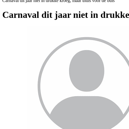
Carnaval dit jaar niet in drukke kroeg, maar thuis voor de buis
Carnaval dit jaar niet in drukke