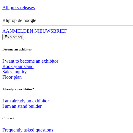
All press releases
Blijf op de hoogte
AANMELDEN NIEUWSBRIEF
Exhibiting
Become an exhibitor
I want to become an exhibitor
Book your stand
Sales inquiry
Floor plan
Already an exhibitor?
I am already an exhibitor
I am an stand builder
Contact
Frequently asked questions