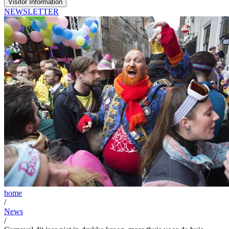
Visitor Information
NEWSLETTER
home
/
News
/