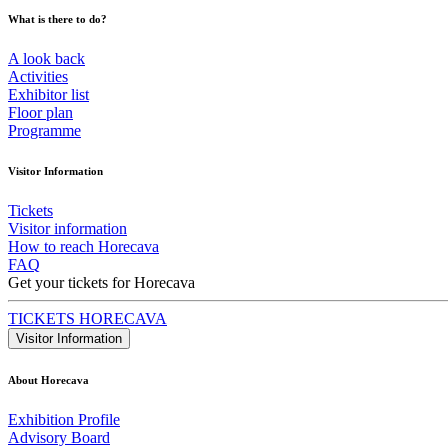
What is there to do?
A look back
Activities
Exhibitor list
Floor plan
Programme
Visitor Information
Tickets
Visitor information
How to reach Horecava
FAQ
Get your tickets for Horecava
TICKETS HORECAVA
Visitor Information
About Horecava
Exhibition Profile
Advisory Board