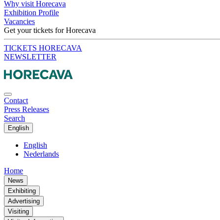
Why visit Horecava
Exhibition Profile
Vacancies
Get your tickets for Horecava
TICKETS HORECAVA
NEWSLETTER
Contact
Press Releases
Search
English
English
Nederlands
Home
News
Exhibiting
Advertising
Visiting