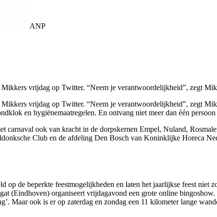
ANP
 Mikkers vrijdag op Twitter. “Neem je verantwoordelijkheid”, zegt Mik
Mikkers vrijdag op Twitter. “Neem je verantwoordelijkheid”, zegt Mikk
vondklok en hygiënemaatregelen. En ontvang niet meer dan één persoon
 met carnaval ook van kracht in de dorpskernen Empel, Nuland, Rosma
ldonksche Club en de afdeling Den Bosch van Koninklijke Horeca Neder
op de beperkte feestmogelijkheden en laten het jaarlijkse feest niet zo
gat (Eindhoven) organiseert vrijdagavond een grote online bingoshow. I
ong’. Maar ook is er op zaterdag en zondag een 11 kilometer lange wan