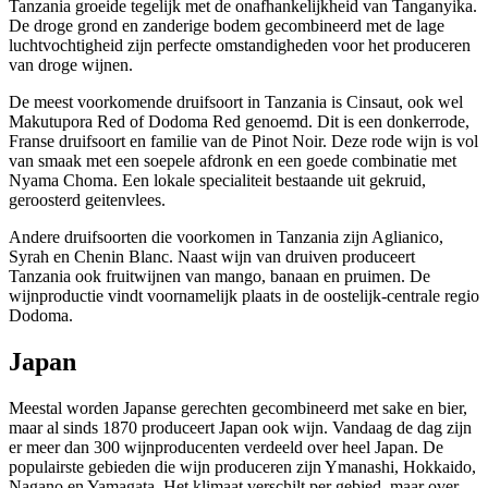
Tanzania groeide
tegelijk
met de onafhankelijkheid van
Tanganyika
.
De droge grond en zanderige bodem gecombineerd met de lage
luchtvochtigheid zijn perfecte omstandigheden voor het produceren
van droge wijnen.
De meest voorkomende druifsoort in Tanzania is
Cinsaut
, ook wel
Makutupora
R
ed of Dodoma
R
ed genoemd. Dit is een donkerrode,
Franse druifsoort
en familie van de Pinot
Noir
. Deze rode wijn is vol
van smaak met een soepele afdronk en een goede combinatie met
Nyama
Choma
. Een lokale specialiteit bestaande uit gekruid,
geroosterd geitenvlees.
Andere druifsoorten die voorkomen in Tanzania zijn
Aglianico
,
Syrah
en
Chenin
Blanc. Naast wijn van druiven produceert
Tanzania ook fruitwijnen van mango, banaan en pruimen.
De
wijnproductie vindt voornamelijk plaats in de
oostelijk-centrale regio
Dodoma.
Japan
Meestal worden Japanse gerechten gecombineerd met sake en bier,
maar al sinds 1870 produceert Japan ook wijn.
Vandaag de dag zijn
er meer dan 300
wijnproducenten
verdeeld over heel Japan. De
populairste gebieden die wijn produceren zijn
Ymanashi
,
Hokkaido
,
Nagano
en
Yamagata
.
Het klimaat verschilt per gebied, maar over