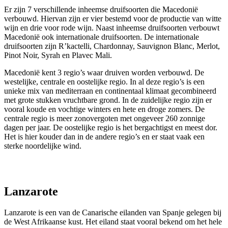
Er zijn 7 verschillende inheemse druifsoorten die Macedonië
verbouwd. Hiervan zijn er vier bestemd voor de productie van witte
wijn en drie voor rode wijn. Naast inheemse druifsoorten verbouwt
Macedonië ook internationale druifsoorten.
De internationale
druifsoorten
zijn
R’kactelli
, Chardonnay, Sauvignon Blanc, Merlot,
Pinot Noir, Syrah en
Plavec
Mali.
Macedonië kent
3
regio’s waar druiven worden verbouwd
. De
westelijke, centrale en oostelijke regio.
In al deze regio’s is een
unieke mix van mediterraan en continentaal klimaat gecombineerd
met grote stukken vruchtbare grond. In de zuidelijke regio zijn er
vooral koude en vochtige winters en hete en droge zomers. De
centrale regio is meer zonovergoten met ongeveer 260 zonnige
dagen per jaar. De oostelijke regio is het
bergachtigst en meest dor.
Het is hier kouder dan in de andere regio’s en er staat vaak een
sterke noordelijke wind.
Lanzarote
Lanzarote is een van de Canarische eilanden van Spanje gelegen bij
de West Afrikaanse kust. Het eiland staat vooral bekend om het hele