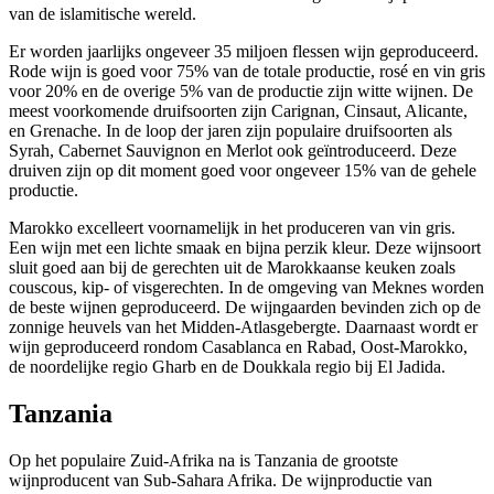
van de islamitische wereld.
Er worden jaarlijks ongeveer 35 miljoen flessen wijn geproduceerd.
Rode wijn is goed voor 75% van de totale productie, rosé
en
vin gris
voor
20% en de overige 5%
van de productie
zijn witte wijnen. De
meest voorkomende druifsoorten zijn Carignan,
Cinsaut
, Alicante,
en
Grenache
. In de loop der jaren zijn populaire druifsoorten als
Syrah
, Cabernet
Sauvignon
en Merlot ook geïntroduceerd. Deze
druiven zijn op dit moment goed voor ongeveer 15% van de gehele
productie
.
Marokko excelleert voornamelijk in het produceren van
vin gris
.
Een wijn met een lichte smaak en bijna perzik kleur. Deze wijnsoort
sluit goed aan bij de gerechten uit de Marokkaanse keuken zoals
couscous, kip- of visgerechten.
In de omgeving van Meknes worden
de beste wijnen geproduceerd. De wijngaarden bevinden zich op de
zonnige heuvels van het Midden-Atlasgebergte. Daarnaast wordt er
wijn geproduceerd rondom Casablanca en
Rabad
, Oost-Marokko,
de noordelijke regio
Gharb
en de
Doukkala
regio bij El
Jadida
.
Tanzania
Op het
p
opulaire Zuid-Afrika na is Tanzania de grootste
wijnproducent van Sub-Sahara Afrika.
De wijnproductie van