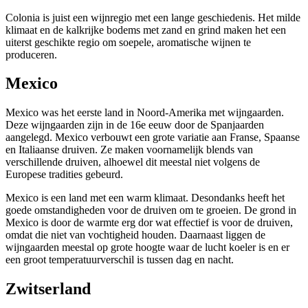
Colonia is juist een wijnregio met een lange geschiedenis. Het milde
klimaat en de kalkrijke bodems met zand en grind maken het een
uiterst geschikte regio om soepele, aromatische wijnen te
produceren.
Mexico
Mexico was het eerste land in Noord-Amerika met wijngaarden.
Deze wijngaarden zijn in
de 16
e
eeuw door de Spanjaarden
aangelegd. Mexico verbouwt een grote variatie aan Franse, Spaanse
en Italiaanse druiven. Ze maken voornamelijk blends van
verschillende druiven, alhoewel dit meestal niet volgens de
Europese tradities gebeurd.
Mexico is een land met een warm klimaat. Desondanks heeft het
goede omstandigheden voor de druiven om te groeien. De grond in
Mexico is door de warmte erg dor
wat
effectief is voor de druiven,
omdat die niet van vochtigheid houden
. Daarnaast liggen de
wijngaarden meestal
op grote hoogte waar de lucht koeler is en er
een groot temperatuurverschil is tussen dag en nacht.
Zwitserland