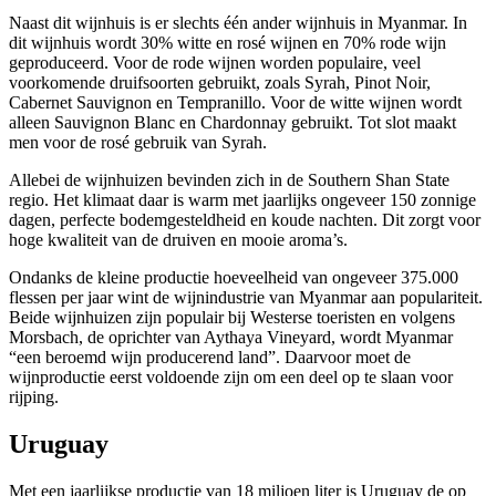
Naast dit wijnhuis is er slechts één ander wijnhuis in Myanmar
.
In
dit wijnhuis wordt 30% witte en rosé wijnen en 70% rode wijn
geproduceerd. Voor de rode wijnen worden populaire, veel
voorkomende druifsoorten gebruikt, zoals
Syrah
, Pinot
Noir
,
Cabernet
Sauvignon
en
Tempranillo
. Voor de witte wijnen wordt
alleen
Sauvignon
Blanc en
Chardonnay
gebruikt. Tot slot maakt
men voor de rosé gebruik van
Syrah
.
Allebei de wijnhuizen bevinden zich in de
Southern
Shan
State
regio. Het klimaat daar is warm met jaarlijks ongeveer 150 zonnige
dagen, perfecte bodemgesteldheid en koude nachten. Dit zorgt voor
hoge kwaliteit van de druiven en mooie aroma’s.
Ondanks de kleine productie hoeveelheid van ongeveer 375.000
flessen per jaar wint de wijnindustrie van Myanmar aan populariteit.
Beide wijnhuizen zijn populair bij Westerse toeristen en volgens
Morsbach
, de oprichter van
Aythaya
Vineyard, wordt Myanmar
“een beroemd wijn producerend land”. Daarvoor moet de
wijnproductie eerst voldoende zijn om een deel op te slaan voor
rijping.
Uruguay
Met een jaarlijkse productie van 18 miljoen liter is Uruguay de op