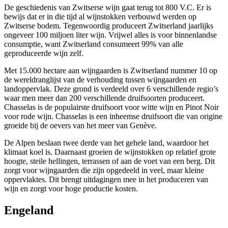
De geschieden
i
s van Zwitserse wijn gaat terug tot 800 V.C.
Er is
bewijs dat er in
die tijd al wijnstokken
verbouwd
werden
op
Zwitserse bodem. Tegenwoordig produceert Zwitserland jaarlijks
ongeveer 100 miljoen liter wijn.
Vrijwel alles is voor binnenlandse
consumptie, want Zwitserland consumeert 99% van alle
geproduceerde wijn zelf.
Met 15.000 hectare aan wijngaarden
is Zwitserland
nummer 10 op
de wereldranglijst
van de
verhouding tussen wijngaarden en
landoppervlak.
Deze grond is verdeeld over 6 verschillende regio’s
waar men meer dan 200 verschillende druifsoorten produceert.
Chasselas
is de populairste druifsoort voor witte wijn en Pinot
Noir
voor rode wijn.
Chasselas
is een inheemse druifsoort die van origine
groeide bij de oevers van het meer van Genève.
De Alpen
beslaan twee derde van het gehele land
, waardoor het
klimaat koel is.
Daarnaast groeien de wijnstokken op relatief grote
hoogte, steile hellingen, terrassen of aan de voet van een berg. Dit
zorgt voor wijngaarden die zijn opgedeeld in veel, maar kleine
oppervlaktes. Dit brengt uitdagingen mee in het produceren van
wijn en zorgt voor hoge productie kosten.
En
geland