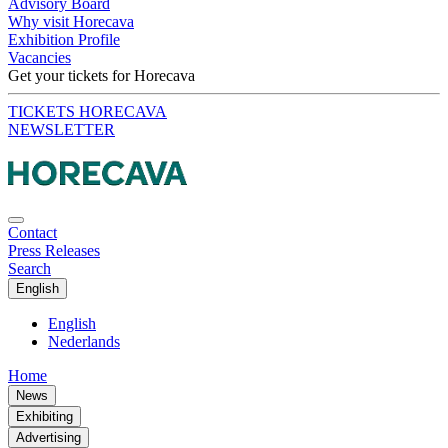
Advisory Board
Why visit Horecava
Exhibition Profile
Vacancies
Get your tickets for Horecava
TICKETS HORECAVA
NEWSLETTER
Contact
Press Releases
Search
English
English
Nederlands
Home
News
Exhibiting
Advertising