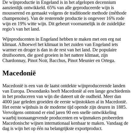
De wijnproductie in
Engeland
is in het afgelopen decennium
aanzienlijk ontwikkeld. 65% van alle geproduceerde wijn is
mousserend en gemaakt volgens de traditionele methode
(
méthode
champenoise
)
. Van de resterende productie is ongeveer 16% rode
wijn en
19% witte wijn. Dit gebeurt
voornamelijk in de
z
uidelijke
regio’s van het land.
Wijnproducenten in Engeland hebben
te maken met een erg nat
klimaat. Alhoewel het klimaat in het zuiden van Engeland iets
warmer en droger is dan in de rest van het land.
De populair
e
druifsoorten
, die goed groeien in het nattere klimaat,
zijn
Chardonnay
, Pinot
Noir
, Bacchus, Pinot Meunier en
Ortega
.
Macedon
ië
Macedonië is een van de laatst ontdekte wijnproducerende landen
van Europa. Desondanks heeft Macedonië al een lange geschiedenis
in het produceren van wijn die dateert uit de oudheid. Meer dan
4000 jaar geleden groeiden de eerste wijnstokken al in Macedonië.
Het eerste wijnhuis in de moderne tijd opende zijn deuren in 1885.
Vervolgens ontstond er eind jaren 90 een snelle ontwikkeling
waarbij toonaangevende producenten en wijnmakers
probeerden
Macedoni
sche wijnen
internationa
al kenbaar te maken. Vandaag de
dag is wijn het op één na belangrijkste exportproduct.