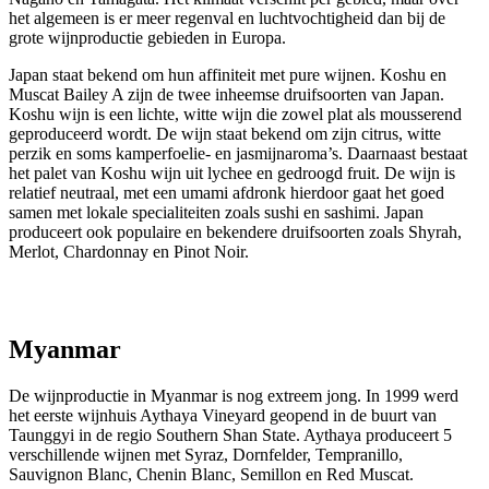
het algemeen is er meer regenval en luchtvochtigheid dan bij de
grote wijnproductie gebieden in Europa.
Japan staat bekend om hun affiniteit met pure wijnen.
Koshu
en
Muscat
Bailey
A zijn de twee inheemse druifsoorten van Japan.
Koshu
wijn is een lichte, witte wijn die zowel plat als mousserend
geproduceerd wordt. De wijn staat bekend om zijn
citrus
, witte
perzik en
soms kamperfoelie- en jasmijnaroma’s. Daarnaast bestaat
het palet van
Koshu
wijn uit lychee en gedroogd fruit. De wijn is
relatief neutraal, met een umami afdronk hierdoor gaat het goed
samen met lokale specialiteiten zoals sushi en
sashimi
.
Japan
produceert ook p
opulaire en bekendere druifsoorten zoals
Shyrah
,
Merlot,
Chardonnay
en Pinot
Noir
.
Myanmar
De wijnproductie in Myanmar is nog extreem jong. In 1999 werd
het eerste wijnhuis
Aythaya
Vineyard
geopend in de buurt van
Taunggyi
in de regio
Southern
Shan
State
.
Aythaya
produceert 5
verschillende wijnen met
Syraz
,
Dornfelder
,
Tempranillo
,
Sauvignon
Blanc,
Chenin
Blanc,
Semillon
en Red Muscat.