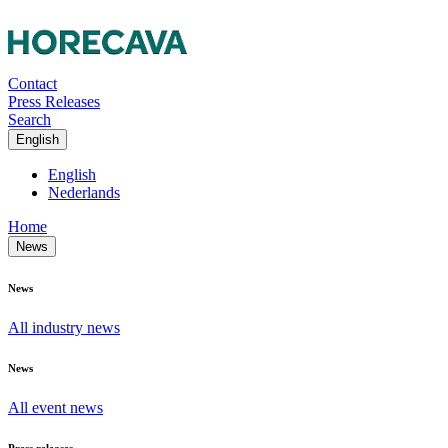
Contact
Press Releases
Search
English
English
Nederlands
Home
News
News
All industry news
News
All event news
Press releases