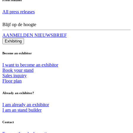
All press releases
Blijf op de hoogte
AANMELDEN NIEUWSBRIEF
Exhibiting
Become an exhibitor
I want to become an exhibitor
Book your stand
Sales inquiry
Floor plan
Already an exhibitor?
I am already an exhibitor
I am an stand builder
Contact