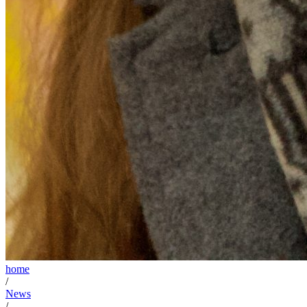
home
/
News
/