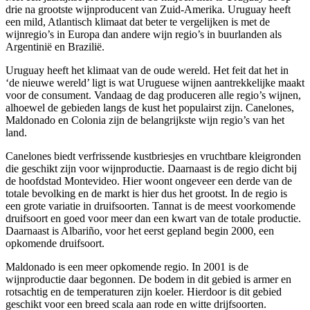
drie na grootste wijnproducent van Zuid-Amerika. Uruguay heeft
een mild, Atlantisch klimaat dat beter te vergelijken is met de
wijnregio’s in Europa dan andere wijn regio’s in buurlanden als
Argentinië en Brazilië.
Uruguay heeft het klimaat van de oude wereld. Het feit dat het in
‘de nieuwe wereld’ ligt is wat Uruguese wijnen aantrekkelijke maakt
voor de
consument
. Vandaag de dag produceren alle regio’s wijnen
,
alhoewel de gebieden langs de kust het populairst zijn.
Canelones
,
Maldonado
en Colonia zijn de belangrijkste wijn regio’s van het
land.
Canelones
biedt verfrissende kustbriesjes en vruchtbare kleigronden
die geschikt zijn voor wijnproductie. Daarnaast is de regio dicht bij
de hoofdstad Montevideo. Hier woont ongeveer een derde van de
totale bevolking en de markt is hier dus het grootst. In de regio is
een grote variatie in druifsoorten.
Tannat
is de meest voorkomende
druifsoort en goed voor meer dan een kwart van de totale productie.
Daarnaast is
Albariño
, voor het eerst gepland begin 2000, een
opkomende druifsoort.
Maldonado
is een meer opkomende regio. In 2001 is de
wijnproductie daar begonnen. De bodem in dit gebied is armer en
rotsachtig en de temperaturen zijn koeler. Hierdoor is dit gebied
geschikt voor een breed scala aan rode en witte drijfsoorten.