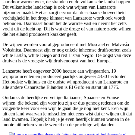
jaar door warme weer,
de
stranden en
de
vulkanische landschappen.
Dit vulkanische landschap is ook wat wijnen van Lanzarote
bijzonder maakt.
Het as
zorgt ervoor dat de schaarse hoeveelheid
vochtigheid in het droge klimaat van Lanzarote wordt ook wordt
behouden. Daarnaast houdt het de warmte
vast en neemt het zelfs
vocht uit de lucht op. Dit is wat de droge of van nature zoete wijnen
die het eiland produceert karakter geeft.
De wijnen worden vooral geproduceerd met
Moscatel
en
Malvasía
Volcánica
. Daarnaast zijn er nog enkele inheemse druifsoorten zoals
white
Listán
,
white
Diego
and
red
Listan
Negro
. De oogst van deze
druiven is de vroegste wijndruivenoogst van heel Europa.
Lanzarote heeft ongeveer 2000 hectare aan wijngaarden, 19
wijnproducenten en produceert jaarlijks ongeveer 4330 hectoliter.
Het oudste wijnhuis en
de oudste
wijnproducent van Lanzarote
en
alle andere Canarische Eilanden
is El
Grifo
en stamt uit 1775.
Ondanks de heerlijke en veilige Italiaanse, Spaanse en Franse
wijnen, die bekend zijn voor jou zijn er dus genoeg redenen om de
volgende keer voor een wijn te gaan die je nog niet kent. Een wijn
uit een land waarvan je misschien niet eens wist dat er wijnen uit dat
land kwamen. Hopelijk heb je je even heerlijk kunnen
wanen in de
mooie uithoeken van de wereld en de prachtige wijnlanden.