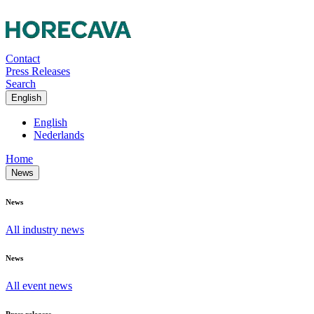
Contact
Press Releases
Search
English
English
Nederlands
Home
News
News
All industry news
News
All event news
Press releases