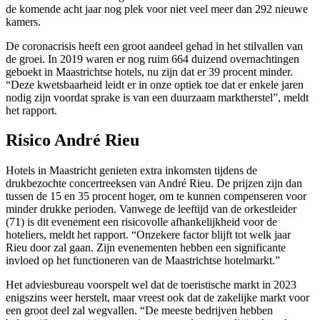
de komende acht jaar nog plek voor niet veel meer dan 292 nieuwe
kamers.
De coronacrisis heeft een groot aandeel gehad in het stilvallen van
de groei. In 2019 waren er nog ruim 664 duizend overnachtingen
geboekt in Maastrichtse hotels, nu zijn dat er 39 procent minder.
“Deze kwetsbaarheid leidt er in onze optiek toe dat er enkele jaren
nodig zijn voordat sprake is van een duurzaam marktherstel”, meldt
het rapport.
Risico André Rieu
Hotels in Maastricht genieten extra inkomsten tijdens de
drukbezochte concertreeksen van André Rieu. De prijzen zijn dan
tussen de 15 en 35 procent hoger, om te kunnen compenseren voor
minder drukke perioden. Vanwege de leeftijd van de orkestleider
(71) is dit evenement een risicovolle afhankelijkheid voor de
hoteliers, meldt het rapport. “Onzekere factor blijft tot welk jaar
Rieu door zal gaan. Zijn evenementen hebben een significante
invloed op het functioneren van de Maastrichtse hotelmarkt.”
Het adviesbureau voorspelt wel dat de toeristische markt in 2023
enigszins weer herstelt, maar vreest ook dat de zakelijke markt voor
een groot deel zal wegvallen. “De meeste bedrijven hebben