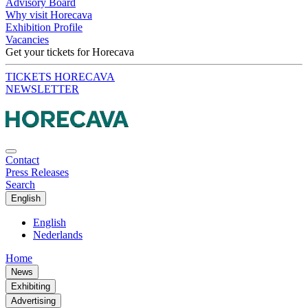
Advisory Board
Why visit Horecava
Exhibition Profile
Vacancies
Get your tickets for Horecava
TICKETS HORECAVA
NEWSLETTER
Contact
Press Releases
Search
English
English
Nederlands
Home
News
Exhibiting
Advertising