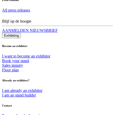
All press releases
Blijf op de hoogte
AANMELDEN NIEUWSBRIEF
Exhibiting
Become an exhibitor
I want to become an exhibitor
Book your stand
Sales inquiry
Floor plan
Already an exhibitor?
I am already an exhibitor
I am an stand builder
Contact