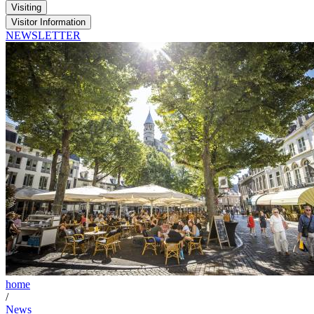
Visiting
Visitor Information
NEWSLETTER
home
/
News