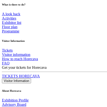
What is there to do?
A look back
Activities
Exhibitor list
Floor plan
Programme
Visitor Information
Tickets
Visitor information
How to reach Horecava
FAQ
Get your tickets for Horecava
TICKETS HORECAVA
Visitor Information
About Horecava
Exhibition Profile
Advisory Board