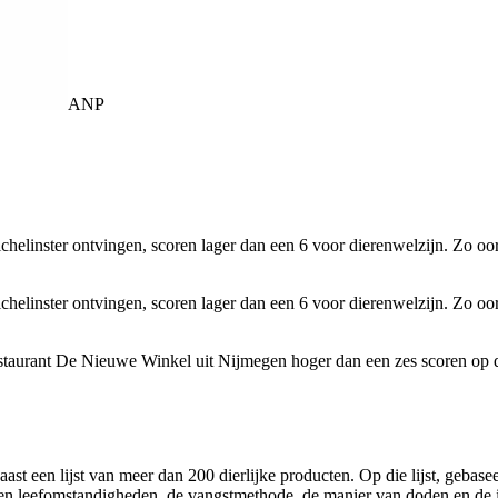
ANP
chelinster ontvingen, scoren lager dan een 6 voor dierenwelzijn. Zo o
chelinster ontvingen, scoren lager dan een 6 voor dierenwelzijn. Zo o
estaurant De Nieuwe Winkel uit Nijmegen hoger dan een zes scoren op d
t een lijst van meer dan 200 dierlijke producten. Op die lijst, gebasee
orden leefomstandigheden, de vangstmethode, de manier van doden en de