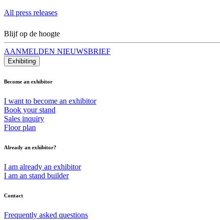
All press releases
Blijf op de hoogte
AANMELDEN NIEUWSBRIEF
Exhibiting
Become an exhibitor
I want to become an exhibitor
Book your stand
Sales inquiry
Floor plan
Already an exhibitor?
I am already an exhibitor
I am an stand builder
Contact
Frequently asked questions