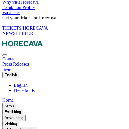
Why visit Horecava
Exhibition Profile
Vacancies
Get your tickets for Horecava
TICKETS HORECAVA
NEWSLETTER
Contact
Press Releases
Search
English
English
Nederlands
Home
News
Exhibiting
Advertising
Visiting