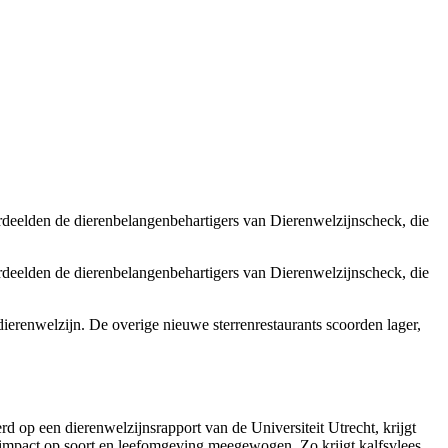
ordeelden de dierenbelangenbehartigers van Dierenwelzijnscheck, die
ordeelden de dierenbelangenbehartigers van Dierenwelzijnscheck, die
ierenwelzijn. De overige nieuwe sterrenrestaurants scoorden lager,
rd op een dierenwelzijnsrapport van de Universiteit Utrecht, krijgt
 impact op soort en leefomgeving meegewogen. Zo krijgt kalfsvlees,