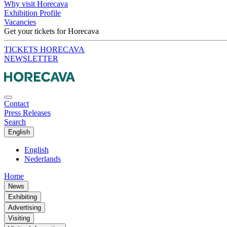
Why visit Horecava
Exhibition Profile
Vacancies
Get your tickets for Horecava
TICKETS HORECAVA
NEWSLETTER
Contact
Press Releases
Search
English
English
Nederlands
Home
News
Exhibiting
Advertising
Visiting