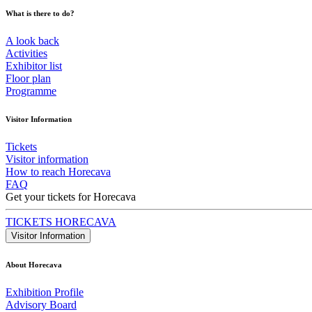
What is there to do?
A look back
Activities
Exhibitor list
Floor plan
Programme
Visitor Information
Tickets
Visitor information
How to reach Horecava
FAQ
Get your tickets for Horecava
TICKETS HORECAVA
Visitor Information
About Horecava
Exhibition Profile
Advisory Board