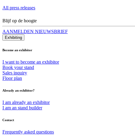
All press releases
Blijf op de hoogte
AANMELDEN NIEUWSBRIEF
Exhibiting
Become an exhibitor
I want to become an exhibitor
Book your stand
Sales inquiry
Floor plan
Already an exhibitor?
I am already an exhibitor
I am an stand builder
Contact
Frequently asked questions