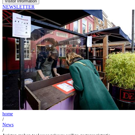
Visitor Information
NEWSLETTER
home
/
News
/