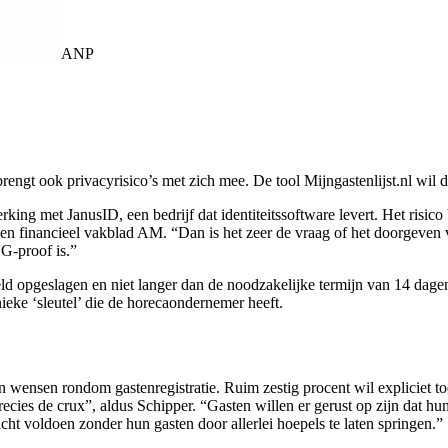
ANP
brengt ook privacyrisico’s met zich mee. De tool Mijngastenlijst.nl wil
g met JanusID, een bedrijf dat identiteitssoftware levert. Het risico bi
n financieel vakblad AM. “Dan is het zeer de vraag of het doorgeven 
VG-proof is.”
eld opgeslagen en niet langer dan de noodzakelijke termijn van 14 da
ke ‘sleutel’ die de horecaondernemer heeft.
 wensen rondom gastenregistratie. Ruim zestig procent wil expliciet 
recies de crux”, aldus Schipper. “Gasten willen er gerust op zijn dat h
ht voldoen zonder hun gasten door allerlei hoepels te laten springen.”