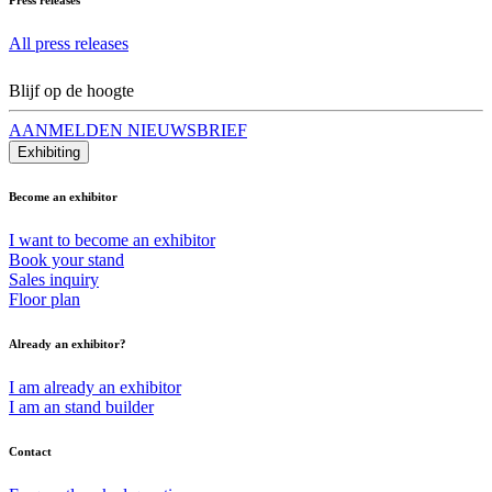
All press releases
Blijf op de hoogte
AANMELDEN NIEUWSBRIEF
Exhibiting
Become an exhibitor
I want to become an exhibitor
Book your stand
Sales inquiry
Floor plan
Already an exhibitor?
I am already an exhibitor
I am an stand builder
Contact