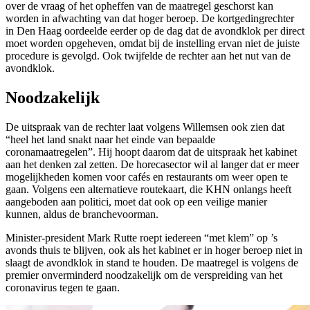
over de vraag of het opheffen van de maatregel geschorst kan
worden in afwachting van dat hoger beroep. De kortgedingrechter
in Den Haag oordeelde eerder op de dag dat de avondklok per direct
moet worden opgeheven, omdat bij de instelling ervan niet de juiste
procedure is gevolgd. Ook twijfelde de rechter aan het nut van de
avondklok.
Noodzakelijk
De uitspraak van de rechter laat volgens Willemsen ook zien dat
“heel het land snakt naar het einde van bepaalde
coronamaatregelen”. Hij hoopt daarom dat de uitspraak het kabinet
aan het denken zal zetten. De horecasector wil al langer dat er meer
mogelijkheden komen voor cafés en restaurants om weer open te
gaan. Volgens een alternatieve routekaart, die KHN onlangs heeft
aangeboden aan politici, moet dat ook op een veilige manier
kunnen, aldus de branchevoorman.
Minister-president Mark Rutte roept iedereen “met klem” op ’s
avonds thuis te blijven, ook als het kabinet er in hoger beroep niet in
slaagt de avondklok in stand te houden. De maatregel is volgens de
premier onverminderd noodzakelijk om de verspreiding van het
coronavirus tegen te gaan.