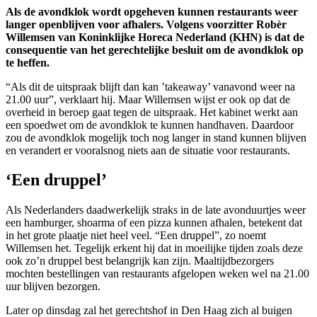
Als de avondklok wordt opgeheven kunnen restaurants weer
langer openblijven voor afhalers. Volgens voorzitter Robèr
Willemsen van Koninklijke Horeca Nederland (KHN) is dat de
consequentie van het gerechtelijke besluit om de avondklok op
te heffen.
“Als dit de uitspraak blijft dan kan ’takeaway’ vanavond weer na
21.00 uur”, verklaart hij. Maar Willemsen wijst er ook op dat de
overheid in beroep gaat tegen de uitspraak. Het kabinet werkt aan
een spoedwet om de avondklok te kunnen handhaven. Daardoor
zou de avondklok mogelijk toch nog langer in stand kunnen blijven
en verandert er vooralsnog niets aan de situatie voor restaurants.
‘Een druppel’
Als Nederlanders daadwerkelijk straks in de late avonduurtjes weer
een hamburger, shoarma of een pizza kunnen afhalen, betekent dat
in het grote plaatje niet heel veel. “Een druppel”, zo noemt
Willemsen het. Tegelijk erkent hij dat in moeilijke tijden zoals deze
ook zo’n druppel best belangrijk kan zijn. Maaltijdbezorgers
mochten bestellingen van restaurants afgelopen weken wel na 21.00
uur blijven bezorgen.
Later op dinsdag zal het gerechtshof in Den Haag zich al buigen