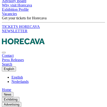
Advisory Board
Why visit Horecava
Exhibition Profile
Vacancies
Get your tickets for Horecava
TICKETS HORECAVA
NEWSLETTER
Contact
Press Releases
Search
English
English
Nederlands
Home
News
Exhibiting
Advertising