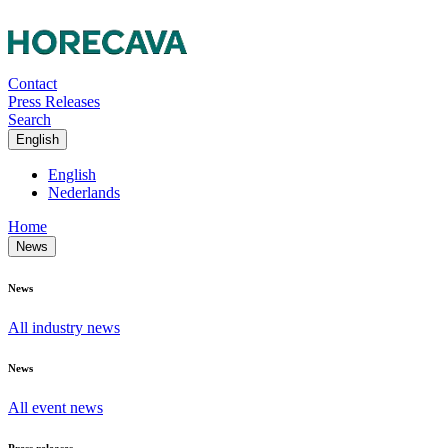
Contact
Press Releases
Search
English
English
Nederlands
Home
News
News
All industry news
News
All event news
Press releases