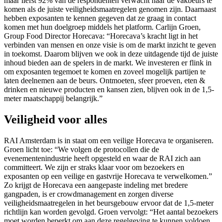
maar liefst 92% van de respondenten verwacht naar de vakbeurs te
komen als de juiste veiligheidsmaatregelen genomen zijn. Daarnaast
hebben exposanten te kennen gegeven dat ze graag in contact
komen met hun doelgroep middels het platform. Carlijn Groen,
Group Food Director Horecava: “Horecava’s kracht ligt in het
verbinden van mensen en onze visie is om de markt inzicht te geven
in toekomst. Daarom blijven we ook in deze uitdagende tijd de juiste
inhoud bieden aan de spelers in de markt. We investeren er flink in
om exposanten tegemoet te komen en zoveel mogelijk partijen te
laten deelnemen aan de beurs. Ontmoeten, sfeer proeven, eten &
drinken en nieuwe producten en kansen zien, blijven ook in de 1,5-
meter maatschappij belangrijk.”
Veiligheid voor alles
RAI Amsterdam is in staat om een veilige Horecava te organiseren.
Groen licht toe: “We volgen de protocollen die de
evenementenindustrie heeft opgesteld en waar de RAI zich aan
committeert. We zijn er straks klaar voor om bezoekers en
exposanten op een veilige en gastvrije Horecava te verwelkomen.”
Zo krijgt de Horecava een aangepaste indeling met bredere
gangpaden, is er crowdmanagement en zorgen diverse
veiligheidsmaatregelen in het beursgebouw ervoor dat de 1,5-meter
richtlijn kan worden gevolgd. Groen vervolgt: “Het aantal bezoekers
moet worden beperkt om aan deze regelgeving te kunnen voldoen,