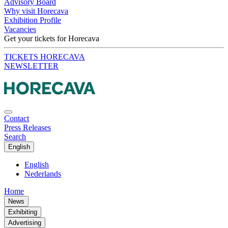
Advisory Board
Why visit Horecava
Exhibition Profile
Vacancies
Get your tickets for Horecava
TICKETS HORECAVA
NEWSLETTER
Contact
Press Releases
Search
English
English
Nederlands
Home
News
Exhibiting
Advertising