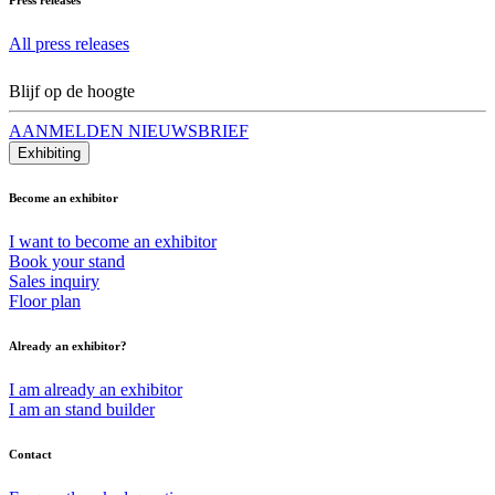
All press releases
Blijf op de hoogte
AANMELDEN NIEUWSBRIEF
Exhibiting
Become an exhibitor
I want to become an exhibitor
Book your stand
Sales inquiry
Floor plan
Already an exhibitor?
I am already an exhibitor
I am an stand builder
Contact