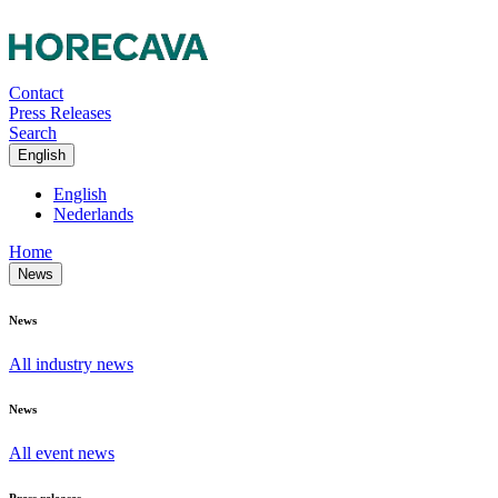
Contact
Press Releases
Search
English
English
Nederlands
Home
News
News
All industry news
News
All event news
Press releases