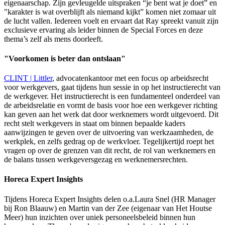
eigenaarschap. Zijn gevleugelde uitspraken “je bent wat je doet” en
"karakter is wat overblijft als niemand kijkt” komen niet zomaar uit
de lucht vallen. Iedereen voelt en ervaart dat Ray spreekt vanuit zijn
exclusieve ervaring als leider binnen de Special Forces en deze
thema’s zelf als mens doorleeft.
"Voorkomen is beter dan ontslaan"
CLINT | Littler
, advocatenkantoor met een focus op arbeidsrecht
voor werkgevers, gaat tijdens hun sessie in op het instructierecht van
de werkgever. Het instructierecht is een fundamenteel onderdeel van
de arbeidsrelatie en vormt de basis voor hoe een werkgever richting
kan geven aan het werk dat door werknemers wordt uitgevoerd. Dit
recht stelt werkgevers in staat om binnen bepaalde kaders
aanwijzingen te geven over de uitvoering van werkzaamheden, de
werkplek, en zelfs gedrag op de werkvloer. Tegelijkertijd roept het
vragen op over de grenzen van dit recht, de rol van werknemers en
de balans tussen werkgeversgezag en werknemersrechten.
Horeca Expert Insights
Tijdens Horeca Expert Insights delen o.a.Laura Snel (HR Manager
bij Ron Blaauw) en Martin van der Zee (eigenaar van Het Houtse
Meer) hun inzichten over uniek personeelsbeleid binnen hun