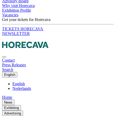
Advisory Board
Why visit Horecava
Exhibition Profile
Vacancies
Get your tickets for Horecava
TICKETS HORECAVA
NEWSLETTER
Contact
Press Releases
Search
English
English
Nederlands
Home
News
Exhibiting
Advertising