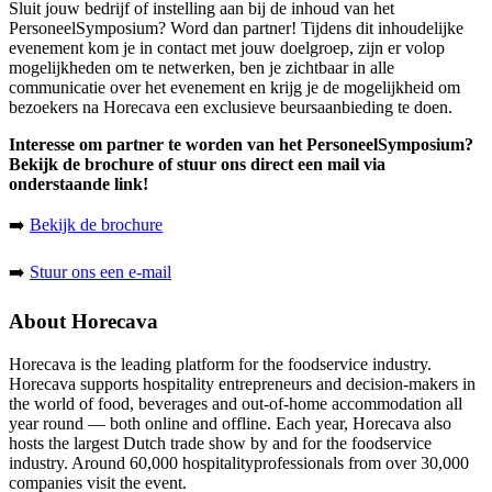
Sluit jouw bedrijf of instelling aan bij de inhoud van het
PersoneelSymposium? Word dan partner! Tijdens dit inhoudelijke
evenement kom je in contact met jouw doelgroep, zijn er volop
mogelijkheden om te netwerken, ben je zichtbaar in alle
communicatie over het evenement en krijg je de mogelijkheid om
bezoekers na Horecava een exclusieve beursaanbieding te doen.
Interesse om partner te worden van het PersoneelSymposium?
Bekijk de brochure of stuur ons direct een mail via
onderstaande link!
➡️
Bekijk de brochure
➡️
Stuur ons een e-mail
About Horecava
Horecava is the leading platform for the foodservice industry.
Horecava supports hospitality entrepreneurs and decision-makers in
the world of food, beverages and out-of-home accommodation all
year round — both online and offline. Each year, Horecava also
hosts the largest Dutch trade show by and for the foodservice
industry. Around 60,000 hospitalityprofessionals from over 30,000
companies visit the event.