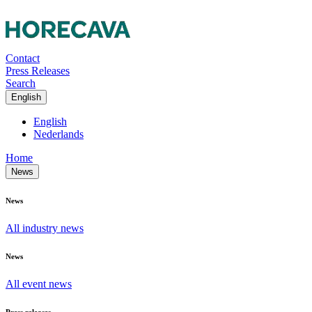
Contact
Press Releases
Search
English
English
Nederlands
Home
News
News
All industry news
News
All event news
Press releases