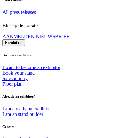
All press releases
Blijf op de hoogte
AANMELDEN NIEUWSBRIEF
Exhibiting
Become an exhibitor
I want to become an exhibitor
Book your stand
Sales inquiry
Floor plan
Already an exhibitor?
I am already an exhibitor
I am an stand builder
Contact