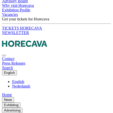
Advisory Board
Why visit Horecava
Exhibition Profile
Vacancies
Get your tickets for Horecava
TICKETS HORECAVA
NEWSLETTER
Contact
Press Releases
Search
English
English
Nederlands
Home
News
Exhibiting
Advertising