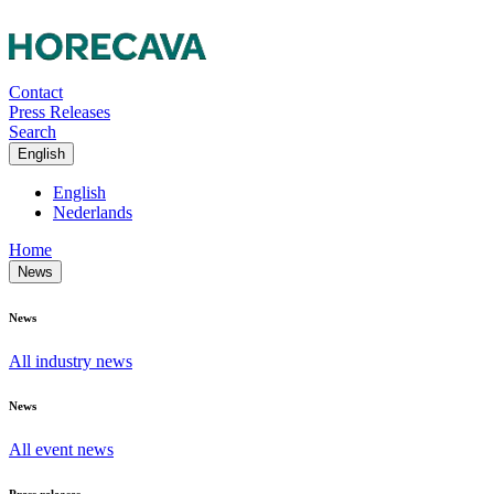
Contact
Press Releases
Search
English
English
Nederlands
Home
News
News
All industry news
News
All event news
Press releases