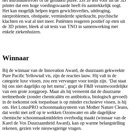
het astronautenvoer of de gemalen puree. Zet ze iets voor uit de 3D
printer dat een hoge voedingswaarde heeft én aantrekkelijk oogt.
Het kan mogelijk helpen tegen gewichtsverlies, uitdroging,
nierproblemen, obstipatie, verminderde spierkracht, psychische
klachten en wat al niet meer. Patiënten reageren positief op eten uit
de 3D printer, bleek al uit tests van TNO in samenwerking met
enkele ziekenhuizen.
Winnaar
Bij de winnaar van de Innovation Award, de duurzaam gekweekte
Pure Pacific Yellowtail vis, zijn de reacties lauw. Hij valt in de
categorie luxe vissen, zou een vervanger voor tonijn zijn. ‘Dat staat
bij ons niet dagelijks op het menu’, grapt de F&B verantwoordelijke
van een grote zorggroep. Maar als hij verneemt dat de duurzame
teeltmethode (zonder chemicaliën en antibiotica, biologisch gevoed)
in de toekomst ook toepasbaar is op minder exclusieve vissen, is hij
om. Het LotusPRO schoonmaaksysteem van Mother Nature Cleans,
dat werkt met zelf op te wekken Ozonwater en alle dagelijkse
chemische schoonmaakmiddelen overbodig maakt (winnaar van de
Karel de Vos Duurzaamheid Award), kan op warme belangstelling
rekenen, gezien vele nieuwsgierige vragen.