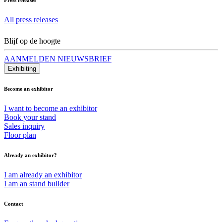
All press releases
Blijf op de hoogte
AANMELDEN NIEUWSBRIEF
Exhibiting
Become an exhibitor
I want to become an exhibitor
Book your stand
Sales inquiry
Floor plan
Already an exhibitor?
I am already an exhibitor
I am an stand builder
Contact