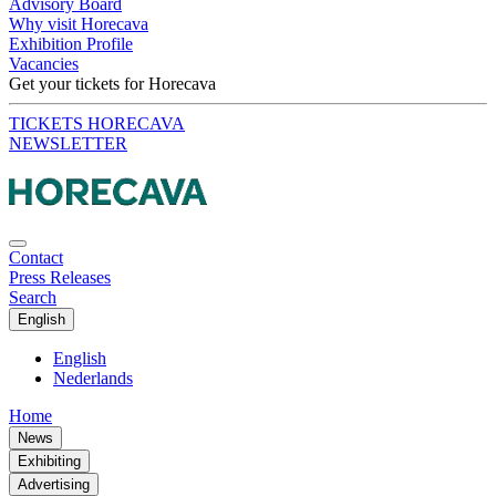
Advisory Board
Why visit Horecava
Exhibition Profile
Vacancies
Get your tickets for Horecava
TICKETS HORECAVA
NEWSLETTER
Contact
Press Releases
Search
English
English
Nederlands
Home
News
Exhibiting
Advertising