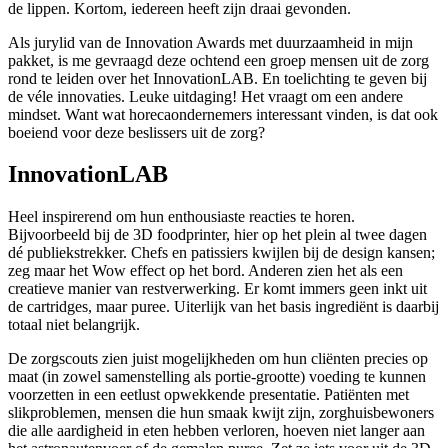
de lippen. Kortom, iedereen heeft zijn draai gevonden.
Als jurylid van de Innovation Awards met duurzaamheid in mijn
pakket, is me gevraagd deze ochtend een groep mensen uit de zorg
rond te leiden over het InnovationLAB. En toelichting te geven bij
de véle innovaties. Leuke uitdaging! Het vraagt om een andere
mindset. Want wat horecaondernemers interessant vinden, is dat ook
boeiend voor deze beslissers uit de zorg?
InnovationLAB
Heel inspirerend om hun enthousiaste reacties te horen.
Bijvoorbeeld bij de 3D foodprinter, hier op het plein al twee dagen
dé publiekstrekker. Chefs en patissiers kwijlen bij de design kansen;
zeg maar het Wow effect op het bord. Anderen zien het als een
creatieve manier van restverwerking. Er komt immers geen inkt uit
de cartridges, maar puree. Uiterlijk van het basis ingrediënt is daarbij
totaal niet belangrijk.
De zorgscouts zien juist mogelijkheden om hun cliënten precies op
maat (in zowel samenstelling als portie-grootte) voeding te kunnen
voorzetten in een eetlust opwekkende presentatie. Patiënten met
slikproblemen, mensen die hun smaak kwijt zijn, zorghuisbewoners
die alle aardigheid in eten hebben verloren, hoeven niet langer aan