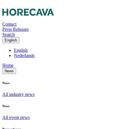
Contact
Press Releases
Search
English
English
Nederlands
Home
News
News
All industry news
News
All event news
Press releases