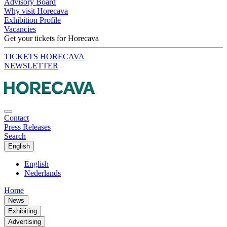
Advisory Board
Why visit Horecava
Exhibition Profile
Vacancies
Get your tickets for Horecava
TICKETS HORECAVA
NEWSLETTER
Contact
Press Releases
Search
English
English
Nederlands
Home
News
Exhibiting
Advertising