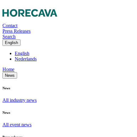
Contact
Press Releases
Search
English
English
Nederlands
Home
News
News
All industry news
News
All event news
Press releases