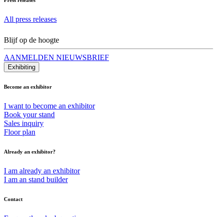
All press releases
Blijf op de hoogte
AANMELDEN NIEUWSBRIEF
Exhibiting
Become an exhibitor
I want to become an exhibitor
Book your stand
Sales inquiry
Floor plan
Already an exhibitor?
I am already an exhibitor
I am an stand builder
Contact