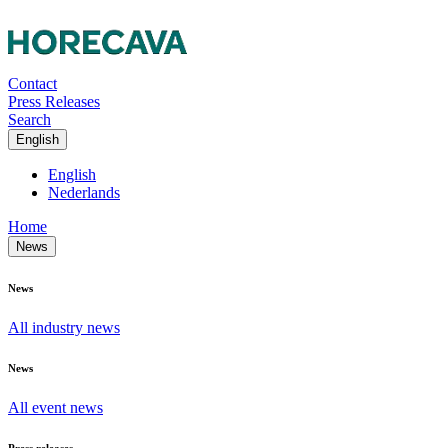
Contact
Press Releases
Search
English
English
Nederlands
Home
News
News
All industry news
News
All event news
Press releases