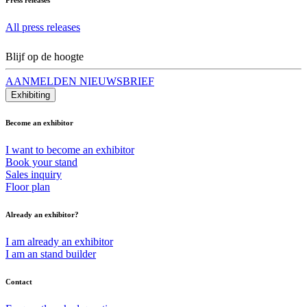
All press releases
Blijf op de hoogte
AANMELDEN NIEUWSBRIEF
Exhibiting
Become an exhibitor
I want to become an exhibitor
Book your stand
Sales inquiry
Floor plan
Already an exhibitor?
I am already an exhibitor
I am an stand builder
Contact