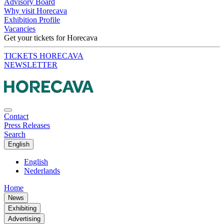
Advisory Board
Why visit Horecava
Exhibition Profile
Vacancies
Get your tickets for Horecava
TICKETS HORECAVA
NEWSLETTER
Contact
Press Releases
Search
English
English
Nederlands
Home
News
Exhibiting
Advertising