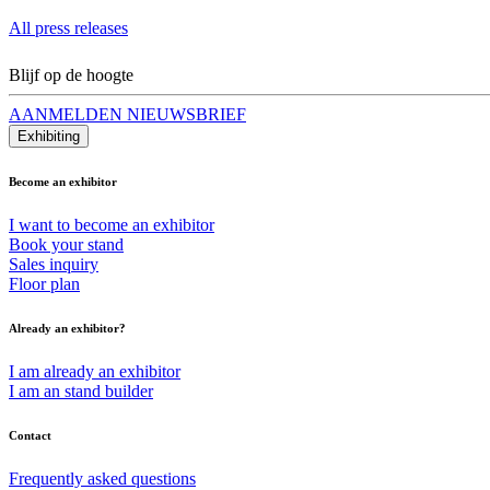
All press releases
Blijf op de hoogte
AANMELDEN NIEUWSBRIEF
Exhibiting
Become an exhibitor
I want to become an exhibitor
Book your stand
Sales inquiry
Floor plan
Already an exhibitor?
I am already an exhibitor
I am an stand builder
Contact
Frequently asked questions