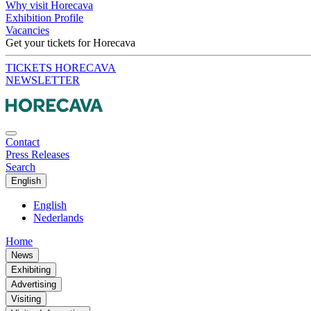
Why visit Horecava
Exhibition Profile
Vacancies
Get your tickets for Horecava
TICKETS HORECAVA
NEWSLETTER
Contact
Press Releases
Search
English
English
Nederlands
Home
News
Exhibiting
Advertising
Visiting