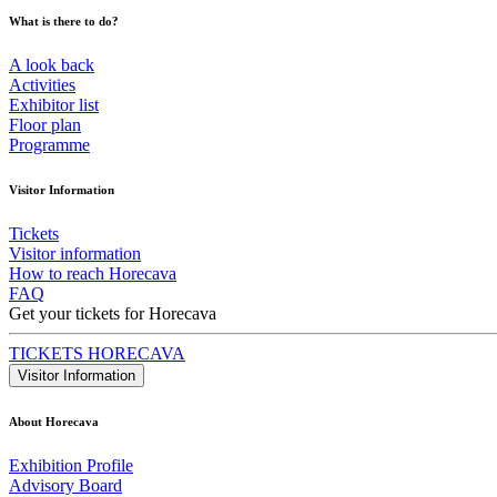
What is there to do?
A look back
Activities
Exhibitor list
Floor plan
Programme
Visitor Information
Tickets
Visitor information
How to reach Horecava
FAQ
Get your tickets for Horecava
TICKETS HORECAVA
Visitor Information
About Horecava
Exhibition Profile
Advisory Board